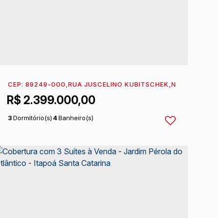
INHA DO MAR
CEP: 89249-000
,
ITAPOÁ
,
RUA JUSCELINO KUBITSCHEK
,
SANTA CATARINA
,
BRASIL
,
N°:
333
,
ITAP
R$
2.399.000,00
3
Dormitório(s)
4
Banheiro(s)
1
Sala(s)
3
Suíte(s)