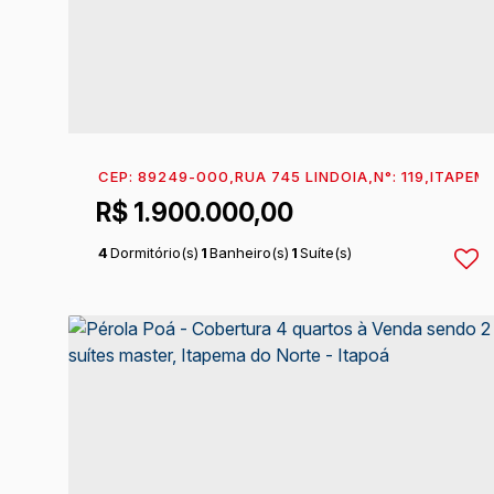
CEP: 89249-000
,
RUA 745 LINDOIA
,
N°:
119
,
ITAPEM
R$
1.900.000,00
4
Dormitório(s)
1
Banheiro(s)
1
Suíte(s)
1
Vaga(s)