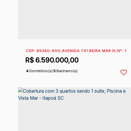
CEP: 89360-600
,
AVENIDA 741 BEIRA MAR III
,
N°:
14
R$
6.590.000,00
4
Dormitório(s)
5
Banheiro(s)
2
Sala(s)
4
Suíte(s)
3
Vaga(s)