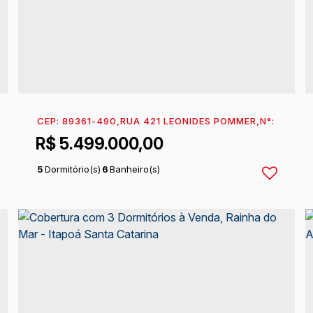
26
,
ITAPEMA DO NORTE
CEP: 89361-490
,
ITAPOÁ
,
RUA 421 LEONIDES POMMER
,
SANTA CATARINA
,
BRASIL
,
N°:
942
,
RA
R$
5.499.000,00
5
Dormitório(s)
6
Banheiro(s)
2
Sala(s)
5
Suíte(s)