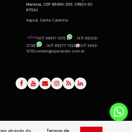
Maresia, CEP 89360-200. CRECI-SC
6753J
Itapoá, Santa Catarina.
(47) 99917-1015
(47) 99206-
3738
(47) 99277-1324
(47) 3443-
1015
contato@sperandio.com.br
ies através do
Termos de