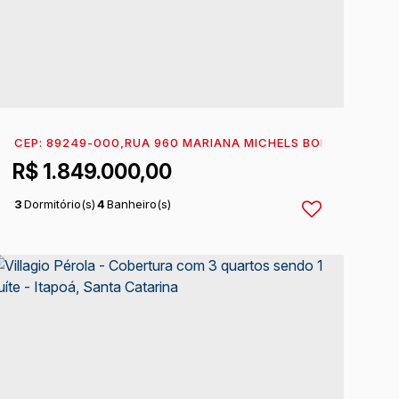
MAR
CEP: 89249-000
,
ITAPOÁ
,
SANTA CATARINA
,
RUA 960 MARIANA MICHELS BORGES
,
BRASIL
,
N°:
14
R$
1.849.000,00
3
Dormitório(s)
4
Banheiro(s)
1
Sala(s)
3
Suíte(s)