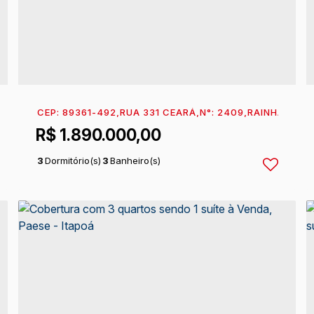
A DO NORTE
CEP: 89361-492
,
ITAPOÁ
,
SANTA CATARINA
,
RUA 331 CEARÁ
,
BRASIL
,
N°:
2409
,
RAINHA DO 
R$
1.890.000,00
3
Dormitório(s)
3
Banheiro(s)
1
Sala(s)
1
Suíte(s)