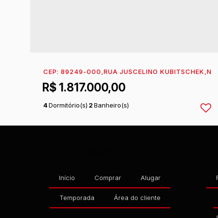
CEP: 89249-000
,
RUA JUSCELINO KUBITSCHEK
,
N°:
R$
1.817.000,00
4
Dormitório(s)
2
Banheiro(s)
1
Sala(s)
2
Suíte(s)
2
Vaga(s)
Navegação
Início
Comprar
Alugar
Temporada
Área do cliente