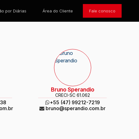
o por Diárias
Área do Cliente
Fale conosco
Bruno Sperandio
CRECI
-SC 61.062
738
+55 (47) 99212-7219
om.br
bruno@sperandio.com.br