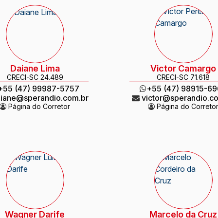
Daiane Lima
Victor Camargo
CRECI
-SC 24.489
CRECI
-SC 71.618
+55 (47) 99987-5757
+55 (47) 98915-6
iane@sperandio.com.br
victor@sperandio.c
Página do Corretor
Página do Correto
Wagner Darife
Marcelo da Cruz