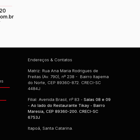
820
com.br
r
Endereços & Contatos
Matriz: Rua Ana Maria Rodrigues de
Freitas (Av. 790), nº 238 - Bairro Itapema
es
do Norte, CEP 89360-872. CRECI-SC
4484J
g
Filial: Avenida Brasil, nº 83 -
Salas 08 e 09
- Ao lado do Restaurante Tikay - Bairro
Maresia, CEP 89360-200. CRECI-SC
6753J
Itapoá, Santa Catarina.