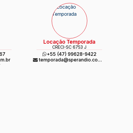
Locação Temporada
CRECI
-SC 6753 J
967
+55 (47) 99628-9422
om.br
temporada@sperandio.com.br
r