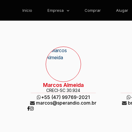
Início
Empresa
Comprar
Alugar
Marcos Almeida
CRECI
-SC 30.924
+55 (47) 99769-2021
marcos@sperandio.com.br
b