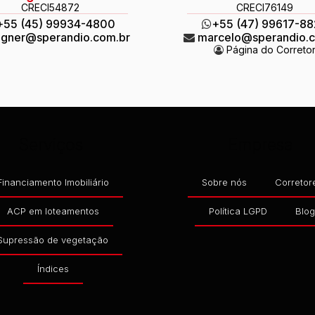
CRECI
54872
CRECI
76149
+55 (45) 99934-4800
+55 (47) 99617-8
gner@sperandio.com.br
marcelo@sperandio.
Página do Correto
Serviços
Empresa
Financiamento Imobiliário
Sobre nós
Corretor
ACP em loteamentos
Política LGPD
Blo
Supressão de vegetação
Índices