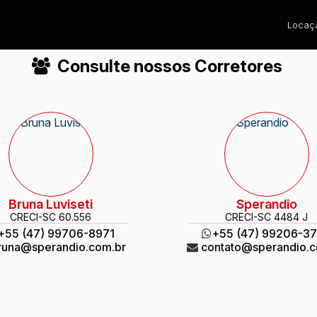
Locaçã
Consulte nossos Corretores
Bruna Luviseti
Sperandio
CRECI
-SC 60.556
CRECI
-SC 4484 J
+55 (47) 99706-8971
+55 (47) 99206-3
runa@sperandio.com.br
contato@sperandio.c