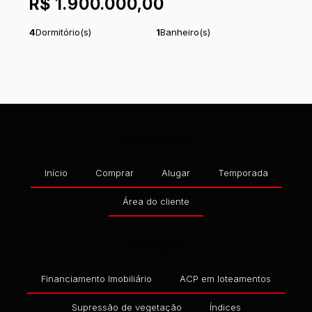
R$
1.900.000,00
4
Dormitório(s)
1
Banheiro(s)
1
Suíte(s)
Total:
178
m²
.80
1
Vaga(s)
Útil:
127
m²
.41
Navegação
Início
Comprar
Alugar
Temporada
Área do cliente
Serviços
Financiamento Imobiliário
ACP em loteamentos
Supressão de vegetação
Índices