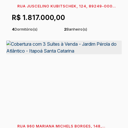
RUA JUSCELINO KUBITSCHEK, 124, 89249-000,
ITAPEMA DO NORTE, ITAPOÁ, SANTA CATARINA,
R$
1.817.000,00
BRASIL
4
Dormitório(s)
2
Banheiro(s)
1
Sala(s)
2
Suíte(s)
2
Vaga(s)
Útil:
186
m²
.42
RUA 960 MARIANA MICHELS BORGES, 148,