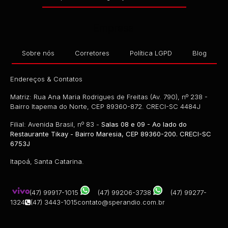
Empresa
Sobre nós
Corretores
Política LGPD
Blog
Endereços & Contatos
Matriz: Rua Ana Maria Rodrigues de Freitas (Av. 790), nº 238 -
Bairro Itapema do Norte, CEP 89360-872. CRECI-SC 4484J
Filial: Avenida Brasil, nº 83 -
Salas 08 e 09 - Ao lado do
Restaurante Tikay - Bairro Maresia, CEP 89360-200. CRECI-SC
6753J
Itapoá, Santa Catarina.
(47) 99917-1015
(47) 99206-3738
(47) 99277-
1324
(47) 3443-1015
contato@sperandio.com.br