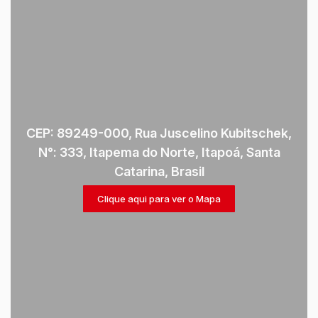
CEP: 89249-000
,
Rua Juscelino Kubitschek
,
N°:
333
,
Itapema do Norte
,
Itapoá
,
Santa
Catarina
,
Brasil
Clique aqui para ver o
Mapa