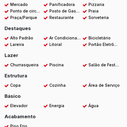
Mercado
Panificadora
Pizzaria
Ponto de circular
Posto de Gasolina
Praia
Praça/Parque
Restaurante
Sorveteria
Destaques
Alto Padrão
Ar Condicionado
Bicicletário
Lareira
Litoral
Portão Eletrônico
Lazer
Churrasqueira
Piscina
Salão de Festas
Estrutura
Copa
Cozinha
Área de Serviço
Básico
Elevador
Energia
Água
Acabamento
Piso Frio