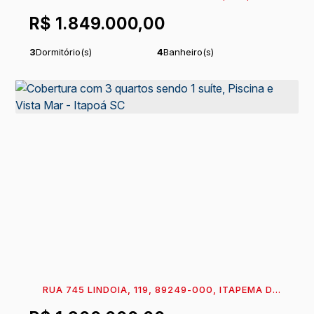
89249-000, ITAPEMA DO NORTE, ITAPOÁ, SANTA
R$
1.849.000,00
CATARINA, BRASIL
3
Dormitório(s)
4
Banheiro(s)
1
Sala(s)
3
Suíte(s)
Útil:
159
m²
.40
RUA 745 LINDOIA, 119, 89249-000, ITAPEMA DO
NORTE, ITAPOÁ, SANTA CATARINA, BRASIL