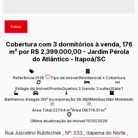
Fotos
Cobertura com 3 dormitórios à venda, 176
m² por R$ 2.399.000,00 - Jardim Pérola
do Atlântico - Itapoá/SC
Referência:
3138
Tipo de Imóvel:
Residencial
»
Cobertura
Estágio do Imóvel:
Pronto
Quartos:
3 (sendo 3 suítes)
Sala:
1
Banheiros:
4
Vagas:
2
Nº Incorporação:
39.380
Mobílias:
Não Mobiliado
Área Total:
227.54 m²
Área Útil:
176.51 m²
Última atualização do imóvel:
11/05/2026
Rua Juscelino Kubitschek
,
N°:
333
,
Itapema do Norte
,