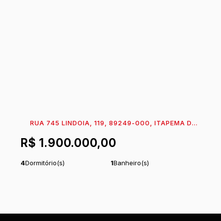
RUA 745 LINDOIA, 119, 89249-000, ITAPEMA DO
NORTE, ITAPOÁ, SANTA CATARINA, BRASIL
R$
1.900.000,00
4
Dormitório(s)
1
Banheiro(s)
1
Suíte(s)
Total:
178
m²
.80
1
Vaga(s)
Útil:
127
m²
.41