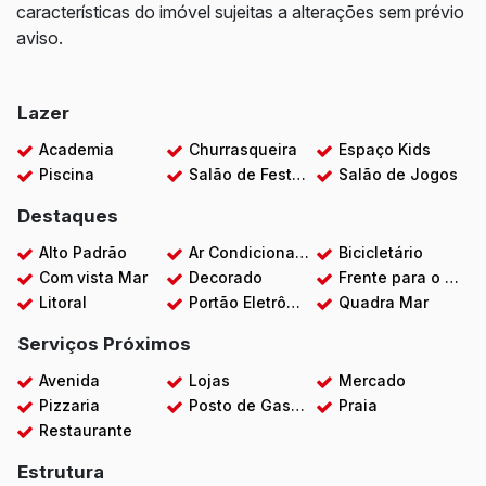
características do imóvel sujeitas a alterações sem prévio
aviso.
Lazer
Academia
Churrasqueira
Espaço Kids
Piscina
Salão de Festas
Salão de Jogos
Destaques
Alto Padrão
Ar Condicionado
Bicicletário
Com vista Mar
Decorado
Frente para o Mar
Litoral
Portão Eletrônico
Quadra Mar
Serviços Próximos
Avenida
Lojas
Mercado
Pizzaria
Posto de Gasolina
Praia
Restaurante
Estrutura