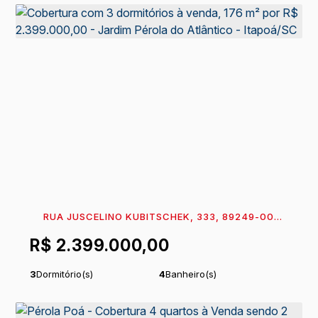
RUA JUSCELINO KUBITSCHEK, 333, 89249-000,
ITAPEMA DO NORTE, ITAPOÁ, SANTA CATARINA,
R$
2.399.000,00
BRASIL
3
Dormitório(s)
4
Banheiro(s)
1
Sala(s)
3
Suíte(s)
Total:
227
m²
2
Vaga(s)
.54
Útil:
176
m²
.51