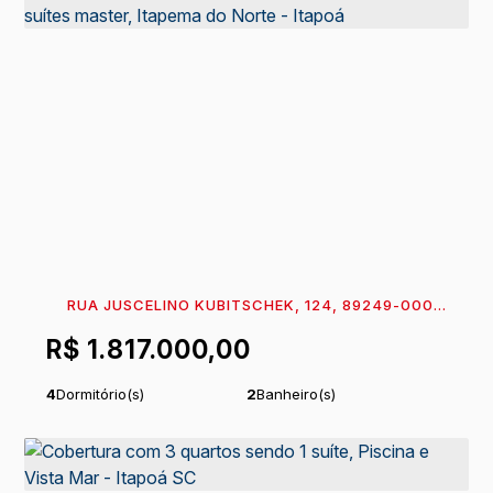
RUA JUSCELINO KUBITSCHEK, 124, 89249-000,
ITAPEMA DO NORTE, ITAPOÁ, SANTA CATARINA,
R$
1.817.000,00
BRASIL
4
Dormitório(s)
2
Banheiro(s)
1
Sala(s)
2
Suíte(s)
2
Vaga(s)
Útil:
186
m²
.42