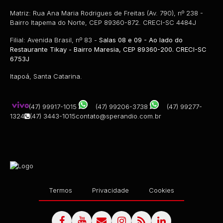
Matriz: Rua Ana Maria Rodrigues de Freitas (Av. 790), nº 238 -
Bairro Itapema do Norte, CEP 89360-872. CRECI-SC 4484J
Filial: Avenida Brasil, nº 83 -
Salas 08 e 09 - Ao lado do
Restaurante Tikay - Bairro Maresia, CEP 89360-200. CRECI-SC
6753J
Itapoá, Santa Catarina.
(47) 99917-1015
(47) 99206-3738
(47) 99277-
1324
(47) 3443-1015
contato@sperandio.com.br
Termos
Privacidade
Cookies