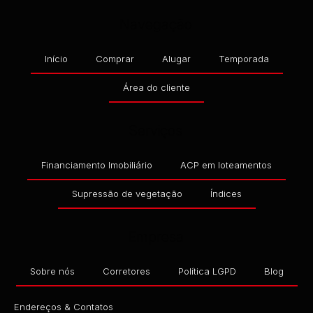
Navegação
Início
Comprar
Alugar
Temporada
Área do cliente
Serviços
Financiamento Imobiliário
ACP em loteamentos
Supressão de vegetação
Índices
Empresa
Sobre nós
Corretores
Política LGPD
Blog
Endereços & Contatos