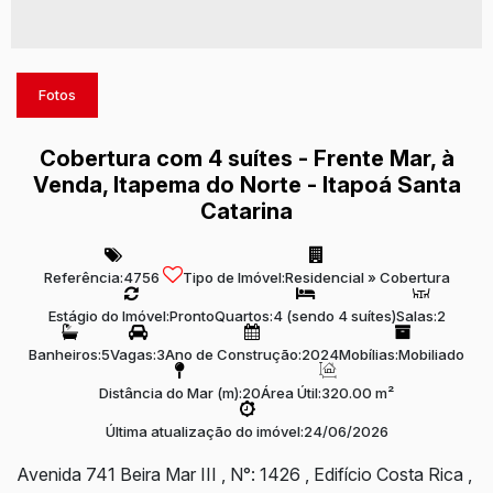
Fotos
Cobertura com 4 suítes - Frente Mar, à
Venda, Itapema do Norte - Itapoá Santa
Catarina
Referência:
4756
Tipo de Imóvel:
Residencial
»
Cobertura
Estágio do Imóvel:
Pronto
Quartos:
4 (sendo 4 suítes)
Salas:
2
Banheiros:
5
Vagas:
3
Ano de Construção:
2024
Mobílias:
Mobiliado
Distância do Mar (m):
20
Área Útil:
320.00 m²
Última atualização do imóvel:
24/06/2026
Avenida 741 Beira Mar III
,
N°:
1426
,
Edifício Costa Rica
,