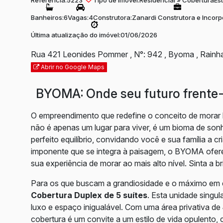
Referência:
5223
Tipo de Imóvel:
Residencial
»
Cobertura
Es
Banheiros:
6
Vagas:
4
Construtora:
Zanardi Construtora e Incorp
Última atualização do imóvel:
01/06/2026
Rua 421 Leonides Pommer
,
N°:
942
,
Byoma
,
Rainh
Abrir no Google Maps
BYOMA: Onde seu futuro frente
O empreendimento que redefine o conceito de morar 
não é apenas um lugar para viver, é um bioma de sonh
perfeito equilíbrio, convidando você e sua família a 
imponente que se integra à paisagem, o BYOMA ofere
sua experiência de morar ao mais alto nível. Sinta a
Para os que buscam a grandiosidade e o máximo em
Cobertura Duplex de 5 suítes
. Esta unidade singu
luxo e espaço inigualável. Com uma área privativa de
cobertura é um convite a um estilo de vida opulento, 