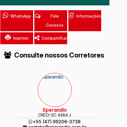
WhatsApp
Fale
Informações
Conosco
Imprimir
Compartilhar
Consulte nossos Corretores
Sperandio
CRECI
-SC 4484 J
+55 (47) 99206-3738
contato@sperandio.com.br