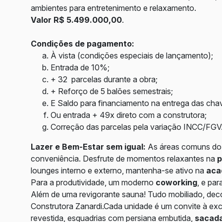
ambientes para entretenimento e relaxamento.
Valor R$ 5.499.000,00
.
Condições de pagamento:
À vista (condições especiais de lançamento);
Entrada de 10%;
+ 32 parcelas durante a obra;
+ Reforço de 5 balões semestrais;
E Saldo para financiamento na entrega das cha
Ou entrada + 49x direto com a construtora;
Correção das parcelas pela variação INCC/FG
Lazer e Bem-Estar sem igual:
As áreas comuns do 
conveniência. Desfrute de momentos relaxantes na
p
lounges interno e externo, mantenha-se ativo na
aca
Para a produtividade, um moderno
coworking
, e par
Além de uma revigorante sauna! Tudo mobiliado, dec
Construtora Zanardi.Cada unidade é um convite à ex
revestida, esquadrias com persiana embutida,
sacada