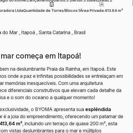
tágio do Imóvel:
Lançamento
Quartos:
5 (sendo 5 suítes)
Salas:
2
oradora Ltda
Quantidade de Torres/Blocos:
1
Área Privada:
413.64 m²
a do Mar
,
Itapoá
,
Santa Catarina
,
Brasil
-mar começa em Itapoá!
bem na deslumbrante Praia da Rainha, em Itapoá. Este
os onde a paz e infinitas possibilidades se entrelaçam em
criar memórias inesquecíveis. Com uma arquitetura
ce diferenciais construtivos que elevam cada detalhe da
 brisa e o som do oceano a qualquer momento!
 exclusividade, o BYOMA apresenta sua
esplêndida
lar é a joia do empreendimento, oferecendo um patamar de
413,64 m²
, incluindo um terraço de quase 200 m², esta
com vistas deslumbrantes para o mar e múltiplos