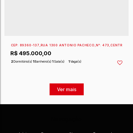
CEP: 89360-137
,
RUA 1300 ANTÔNIO PACHECO
,
N°:
4
R$
510.000,00
2
Dormitório(s)
1
Banheiro(s)
1
Sala(s)
1
Vaga(s)
Navegação