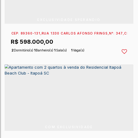
EXCLUSIVIDADE SPERANDIO
CEP: 89360-131
,
RUA 1330 CARLOS AFONSO FRINGS
,
R$
640.000,00
2
Dormitório(s)
1
Banheiro(s)
1
Sala(s)
1
Vaga(s)