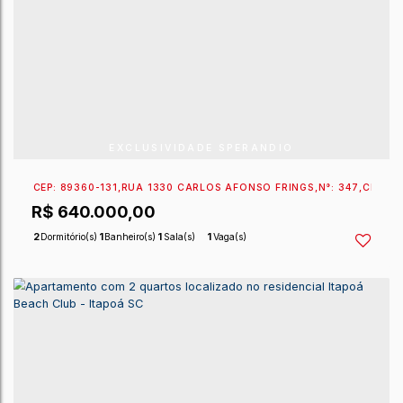
EXCLUSIVIDADE SPERANDIO
CEP: 89360-137
,
RUA 1300 ANTÔNIO PACHECO
,
N°:
4
R$
653.460,00
2
Dormitório(s)
1
Banheiro(s)
1
Sala(s)
1
Vaga(s)