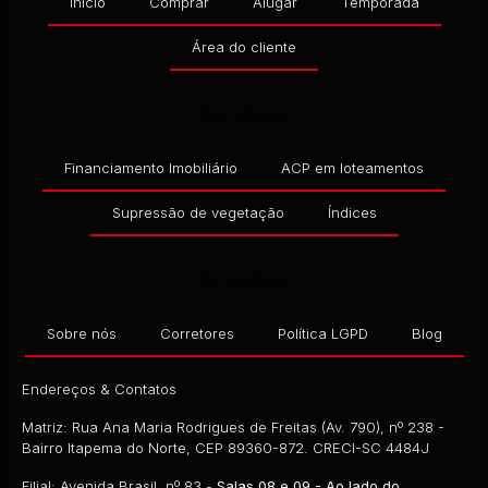
Início
Comprar
Alugar
Temporada
CEP: 89360-137
,
RUA 1300 ANTÔNIO PACHECO
,
CENT
R$
502.210,00
Área do cliente
2
Dormitório(s)
1
Banheiro(s)
1
Sala(s)
1
Vaga(s)
Serviços
Financiamento Imobiliário
ACP em loteamentos
Supressão de vegetação
Índices
Empresa
Sobre nós
Corretores
Política LGPD
Blog
Endereços & Contatos
Matriz: Rua Ana Maria Rodrigues de Freitas (Av. 790), nº 238 -
Bairro Itapema do Norte, CEP 89360-872. CRECI-SC 4484J
CEP: 89249-000
,
RUA 1300
,
N°:
473
,
CENTRO
,
ITAPOÁ
,
Filial: Avenida Brasil, nº 83 -
Salas 08 e 09 - Ao lado do