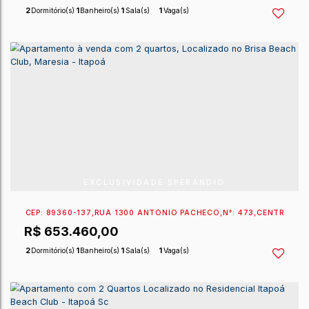
EXCLUSIVIDADE SPERANDIO
CEP: 89360-131
,
RUA 1330 CARLOS AFONSO FRINGS
,
R$
695.000,00
2
Dormitório(s)
1
Banheiro(s)
1
Sala(s)
1
Vaga(s)