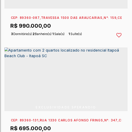
CEP: 89360-087
,
TRAVESSA 1500 DAS ARAUCÁRIAS
,
N
R$
990.000,00
3
Dormitório(s)
2
Banheiro(s)
1
Sala(s)
1
Suíte(s)
2
Vaga(s)