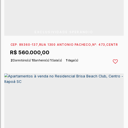
EXCLUSIVIDADE SPERANDIO
CEP: 89360-137
,
RUA 1300 ANTÔNIO PACHECO
,
N°:
4
R$
573.730,00
2
Dormitório(s)
1
Banheiro(s)
1
Sala(s)
1
Vaga(s)