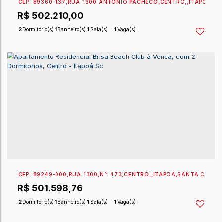
CEP: 89360-121
,
RUA 1380 OTHELO MEUCCI
,
N°:
206
,
R$
529.000,00
2
Dormitório(s)
2
Banheiro(s)
1
Sala(s)
1
Suíte(s)
1
Vaga(s)