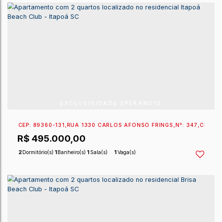
CEP: 89249-000
,
RUA 1300
,
N°:
473
,
207
,
CENTRO
,
IT
R$
529.000,00
2
Dormitório(s)
1
Banheiro(s)
1
Sala(s)
1
Vaga(s)
EXCLUSIVIDADE SPERANDIO