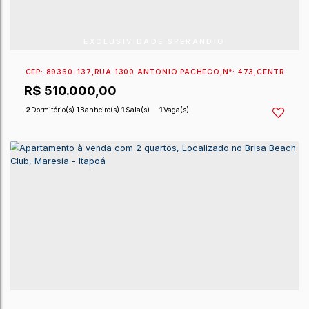
EXCLUSIVIDADE SPERANDIO
CEP: 89360-131
,
RUA 1330 CARLOS AFONSO FRINGS
,
R$
535.000,00
2
Dormitório(s)
1
Banheiro(s)
1
Sala(s)
1
Vaga(s)