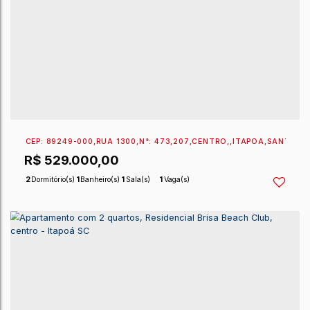
EXCLUSIVIDADE SPERANDIO
CEP: 89360-137
,
RUA 1300 ANTÔNIO PACHECO
,
N°:
4
R$
544.536,88
2
Dormitório(s)
1
Banheiro(s)
1
Sala(s)
1
Vaga(s)