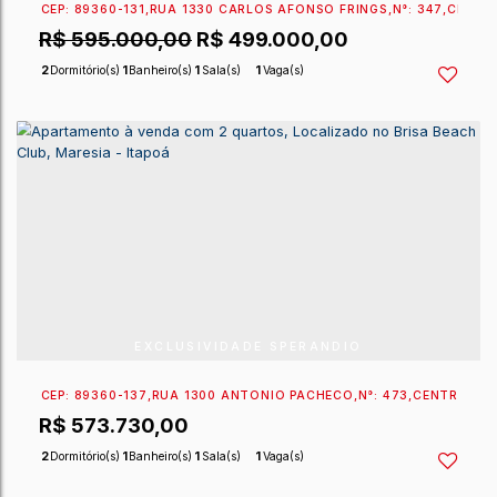
EXCLUSIVIDADE SPERANDIO
CEP: 89360-131
,
RUA 1330 CARLOS AFONSO FRINGS
,
R$
598.000,00
2
Dormitório(s)
1
Banheiro(s)
1
Sala(s)
1
Vaga(s)