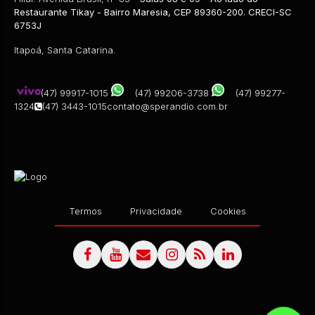
Restaurante Tikay - Bairro Maresia, CEP 89360-200. CRECI-SC
R$
501.598,76
6753J
2
Dormitório(s)
1
Banheiro(s)
1
Sala(s)
1
Vaga(s)
Itapoá, Santa Catarina.
(47) 99917-1015
(47) 99206-3738
(47) 99277-
1324
(47) 3443-1015
contato@sperandio.com.br
Termos
Privacidade
Cookies
EXCLUSIVIDADE SPERANDIO
CEP: 89360-131
,
RUA 1330 CARLOS AFONSO FRINGS
,