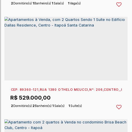
EXCLUSIVIDADE SPERANDIO
CEP: 89360-137
,
RUA 1300 ANTÔNIO PACHECO
,
N°:
4
R$
560.000,00
2
Dormitório(s)
1
Banheiro(s)
1
Sala(s)
1
Vaga(s)