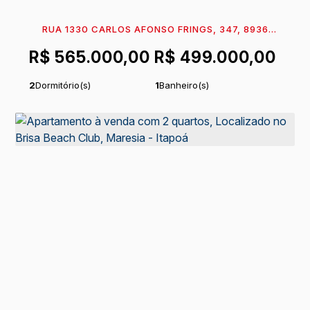
RUA 1330 CARLOS AFONSO FRINGS, 347, 89360-
131, CENTRO, ITAPOÁ, SANTA CATARINA, BRASIL
R$
565.000,00
R$
499.000,00
2
Dormitório(s)
1
Banheiro(s)
1
Sala(s)
Total:
68
m²
.50
1
Vaga(s)
250m
Distância do Mar
Útil:
51
m²
.06