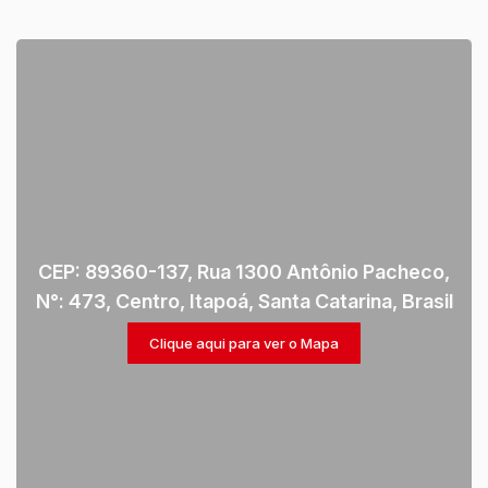
CEP: 89360-137
,
Rua 1300 Antônio Pacheco
,
N°:
473
,
Centro
,
Itapoá
,
Santa Catarina
,
Brasil
Clique aqui para ver o
Mapa