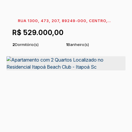
RUA 1300, 473, 207, 89249-000, CENTRO,
ITAPOÁ, SANTA CATARINA, BRASIL
R$
529.000,00
2
Dormitório(s)
1
Banheiro(s)
1
Sala(s)
Total:
93
m²
.72
1
Vaga(s)
Útil:
51
~ 51
m²
.59
.66