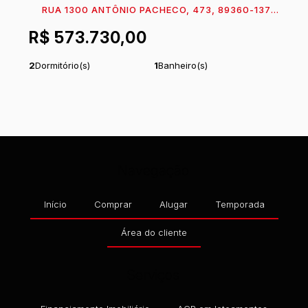
RUA 1300 ANTÔNIO PACHECO, 473, 89360-137,
CENTRO, ITAPOÁ, SANTA CATARINA, BRASIL
R$
573.730,00
2
Dormitório(s)
1
Banheiro(s)
1
Sala(s)
Total:
98
m²
.83
1
Vaga(s)
Útil:
51
m²
.66
Navegação
Início
Comprar
Alugar
Temporada
Área do cliente
Serviços