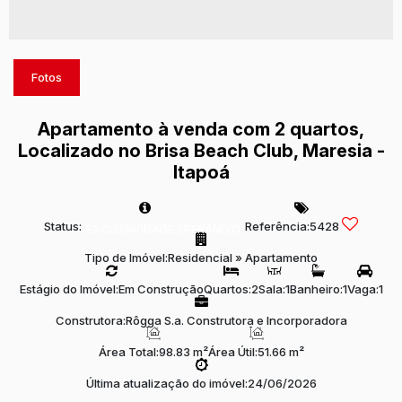
Fotos
Apartamento à venda com 2 quartos,
Localizado no Brisa Beach Club, Maresia -
Itapoá
Status:
Referência:
5428
EXCLUSIVIDADE SPERANDIO
Tipo de Imóvel:
Residencial
»
Apartamento
Estágio do Imóvel:
Em Construção
Quartos:
2
Sala:
1
Banheiro:
1
Vaga:
1
Construtora:
Rôgga S.a. Construtora e Incorporadora
Área Total:
98.83 m²
Área Útil:
51.66 m²
Última atualização do imóvel:
24/06/2026