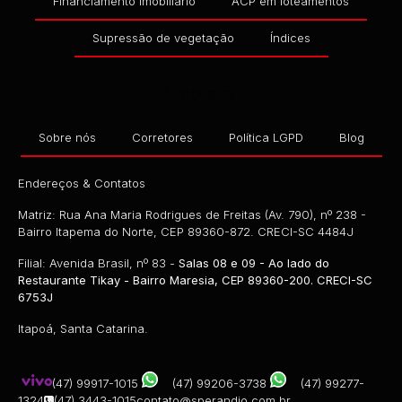
Financiamento Imobiliário
ACP em loteamentos
Supressão de vegetação
Índices
Empresa
Sobre nós
Corretores
Política LGPD
Blog
Endereços & Contatos
Matriz: Rua Ana Maria Rodrigues de Freitas (Av. 790), nº 238 -
Bairro Itapema do Norte, CEP 89360-872. CRECI-SC 4484J
Filial: Avenida Brasil, nº 83 -
Salas 08 e 09 - Ao lado do
Restaurante Tikay - Bairro Maresia, CEP 89360-200. CRECI-SC
6753J
Itapoá, Santa Catarina.
(47) 99917-1015
(47) 99206-3738
(47) 99277-
1324
(47) 3443-1015
contato@sperandio.com.br