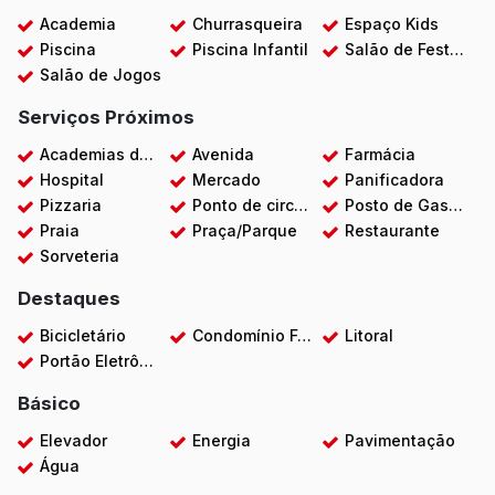
Academia
Churrasqueira
Espaço Kids
Piscina
Piscina Infantil
Salão de Festas
Salão de Jogos
Serviços Próximos
Academias de ginástica
Avenida
Farmácia
Hospital
Mercado
Panificadora
Pizzaria
Ponto de circular
Posto de Gasolina
Praia
Praça/Parque
Restaurante
Sorveteria
Destaques
Bicicletário
Condomínio Fechado
Litoral
Portão Eletrônico
Básico
Elevador
Energia
Pavimentação
Água