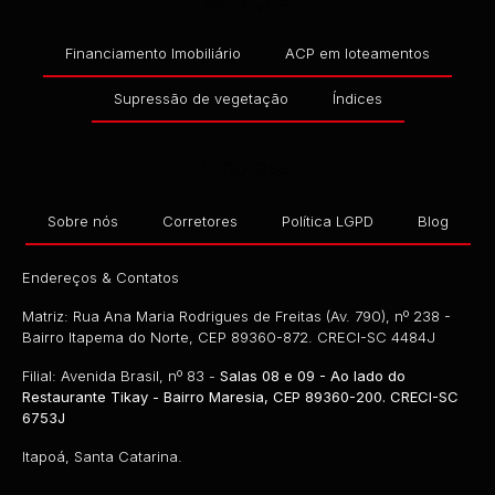
Financiamento Imobiliário
ACP em loteamentos
Supressão de vegetação
Índices
Empresa
Sobre nós
Corretores
Política LGPD
Blog
Endereços & Contatos
Matriz: Rua Ana Maria Rodrigues de Freitas (Av. 790), nº 238 -
Bairro Itapema do Norte, CEP 89360-872. CRECI-SC 4484J
Filial: Avenida Brasil, nº 83 -
Salas 08 e 09 - Ao lado do
Restaurante Tikay - Bairro Maresia, CEP 89360-200. CRECI-SC
6753J
Itapoá, Santa Catarina.