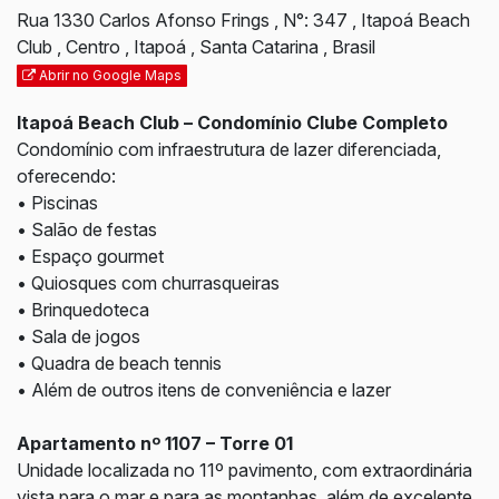
Rua 1330 Carlos Afonso Frings
,
N°:
347
,
Itapoá Beach
Club
,
Centro
,
Itapoá
,
Santa Catarina
,
Brasil
Abrir no Google Maps
Itapoá Beach Club – Condomínio Clube Completo
Condomínio com infraestrutura de lazer diferenciada,
oferecendo:
• Piscinas
• Salão de festas
• Espaço gourmet
• Quiosques com churrasqueiras
• Brinquedoteca
• Sala de jogos
• Quadra de beach tennis
• Além de outros itens de conveniência e lazer
Apartamento nº 1107 – Torre 01
Unidade localizada no 11º pavimento, com extraordinária
vista para o mar e para as montanhas, além de excelente