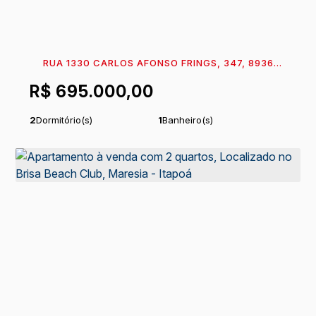
RUA 1330 CARLOS AFONSO FRINGS, 347, 89360-
131, CENTRO, ITAPOÁ, SANTA CATARINA, BRASIL
R$
695.000,00
2
Dormitório(s)
1
Banheiro(s)
1
Sala(s)
1
Vaga(s)
250m
Distância do Mar
Útil:
51
m²
.06