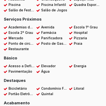
Piscina
Piscina Infantil
Quadra Esportiva
Salão de Festas
Salão de Jogos
Serviços Próximos
Academias de ginástica
Avenida
Escola 1º Grau
Escola 2º Grau
Farmácia
Hospital
Mercado
Panificadora
Pizzaria
Ponto de circular
Posto de Gasolina
Praia
Restaurante
Básico
Acesso a Deficientes
Elevador
Energia
Pavimentação
Água
Destaques
Bicicletário
Condomínio Fechado
Litoral
Portão Eletrônico
Quintal
Acabamento