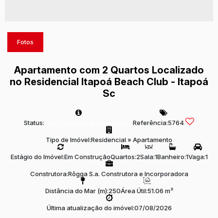
Fotos
Apartamento com 2 Quartos Localizado
no Residencial Itapoá Beach Club - Itapoá
Sc
Status:
Referência:
5764
EXCLUSIVIDADE SPERANDIO
Tipo de Imóvel:
Residencial
»
Apartamento
Estágio do Imóvel:
Em Construção
Quartos:
2
Sala:
1
Banheiro:
1
Vaga:
1
Construtora:
Rôgga S.a. Construtora e Incorporadora
Distância do Mar (m):
250
Área Útil:
51.06 m²
Última atualização do imóvel:
07/08/2026