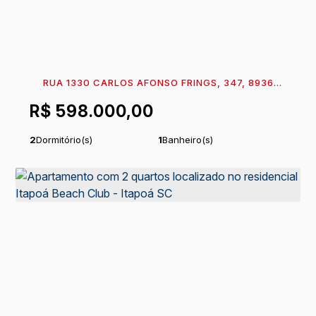
RUA 1330 CARLOS AFONSO FRINGS, 347, 89360-
131, CENTRO, ITAPOÁ, SANTA CATARINA, BRASIL
R$
598.000,00
2
Dormitório(s)
1
Banheiro(s)
1
Sala(s)
1
Vaga(s)
250m
Distância do Mar
Útil:
51
m²
.06