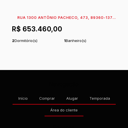
RUA 1300 ANTÔNIO PACHECO, 473, 89360-137,
CENTRO, ITAPOÁ, SANTA CATARINA, BRASIL
R$
653.460,00
2
Dormitório(s)
1
Banheiro(s)
1
Sala(s)
Total:
98
m²
.83
1
Vaga(s)
Útil:
51
m²
.66
Navegação
Início
Comprar
Alugar
Temporada
Área do cliente
Serviços