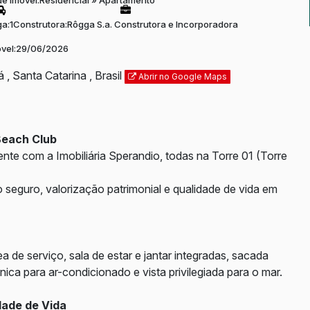
de Imóvel:
Residencial
»
Apartamento
a:
1
Construtora:
Rôgga S.a. Construtora e Incorporadora
vel:
29/06/2026
á
,
Santa Catarina
,
Brasil
Abrir no Google Maps
Beach Club
nte com a Imobiliária Sperandio, todas na Torre 01 (Torre
seguro, valorização patrimonial e qualidade de vida em
ea de serviço, s
ala de estar e jantar integradas, s
acada
cnica para ar-condicionado e v
ista privilegiada para o mar.
dade de Vida