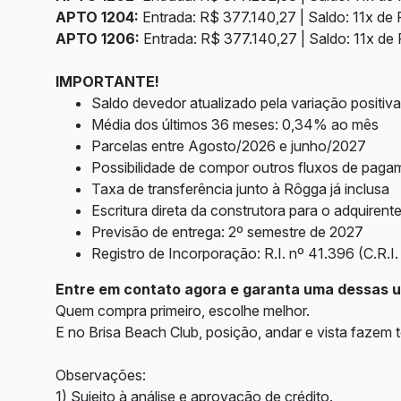
APTO 1204:
Entrada: R$ 377.140,27 | Saldo: 11x de 
APTO 1206:
Entrada: R$ 377.140,27 | Saldo: 11x de 
IMPORTANTE!
Saldo devedor atualizado pela variação positi
Média dos últimos 36 meses: 0,34% ao mês
Parcelas entre Agosto/2026 e junho/2027
Possibilidade de compor outros fluxos de paga
Taxa de transferência junto à Rôgga já inclusa
Escritura direta da construtora para o adquirent
Previsão de entrega: 2º semestre de 2027
Registro de Incorporação: R.I. nº 41.396 (C.R.I.
Entre em contato agora e garanta uma dessas u
Quem compra primeiro, escolhe melhor.
E no Brisa Beach Club, posição, andar e vista fazem t
Observações:
1) Sujeito à análise e aprovação de crédito.