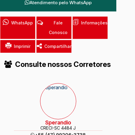
Atendimento pelo
WhatsApp
WhatsApp
Fale
Informações
Conosco
Imprimir
Compartilhar
Consulte nossos Corretores
Sperandio
CRECI
-SC 4484 J
+55 (47) 99206-3738