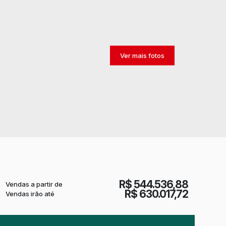
R$
544.536,88
Vendas a partir de
R$
630.017,72
Vendas irão até