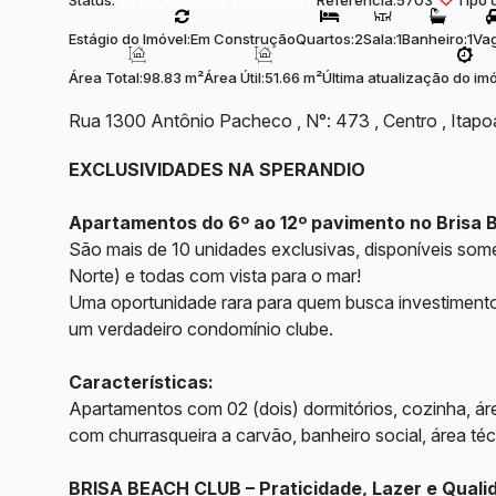
Status:
Referência:
5703
Tipo 
EXCLUSIVIDADE SPERANDIO
Estágio do Imóvel:
Em Construção
Quartos:
2
Sala:
1
Banheiro:
1
Vag
Área Total:
98.83 m²
Área Útil:
51.66 m²
Última atualização do imó
Rua 1300 Antônio Pacheco
,
N°:
473
,
Centro
,
Itapo
EXCLUSIVIDADES NA SPERANDIO
Apartamentos do 6º ao 12º pavimento no Brisa 
São mais de 10 unidades exclusivas, disponíveis some
Norte) e todas com vista para o mar!
Uma oportunidade rara para quem busca investimento 
um verdadeiro condomínio clube.
Características:
Apartamentos com 02 (dois) dormitórios, c
ozinha, ár
com churrasqueira a carvão, b
anheiro social, á
rea té
BRISA BEACH CLUB – Praticidade, Lazer e Quali