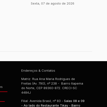
Sexta, 07 de agosto de 2026
Endereços & Contatos
Matriz: Rua Ana Maria Rodrigues de
Freitas (Av. 790), nº 238 - Bairro Itapema
es
do Norte, CEP 89360-872. CRECI-SC
4484J
g
Filial: Avenida Brasil, nº 83 -
Salas 08 e 09
- Ao lado do Restaurante Tikay - Bairro