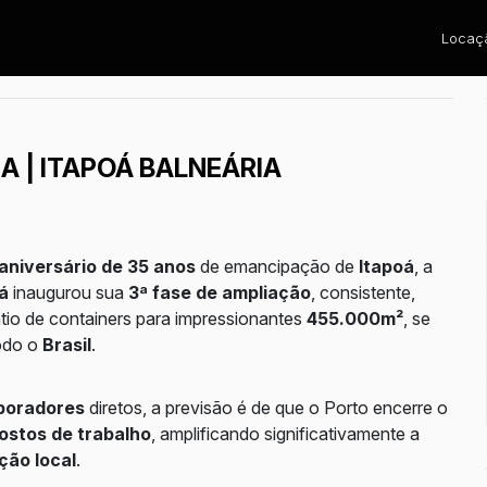
Locaçã
A | ITAPOÁ BALNEÁRIA
aniversário de 35 anos
de emancipação de
Itapoá
, a
á
inaugurou sua
3ª fase de ampliação
, consistente,
átio de containers para impressionantes
455.000m²
, se
odo o
Brasil
.
aboradores
diretos, a previsão é de que o Porto encerre o
ostos de trabalho
, amplificando significativamente a
ção local
.