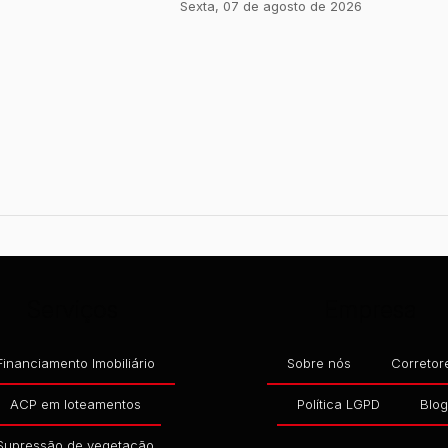
Sexta, 07 de agosto de 2026
Serviços
Empresa
Financiamento Imobiliário
Sobre nós
Corretor
ACP em loteamentos
Política LGPD
Blo
Supressão de vegetação