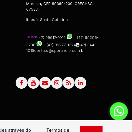
Maresia, CEP 89360-200. CRECI-SC
6753J
Itapoá, Santa Catarina.
(47) 99917-1015
(47) 99206-
3738
(47) 99277-1324
(47) 3443-
1015
contato@sperandio.com.br
ies através do
Termos de