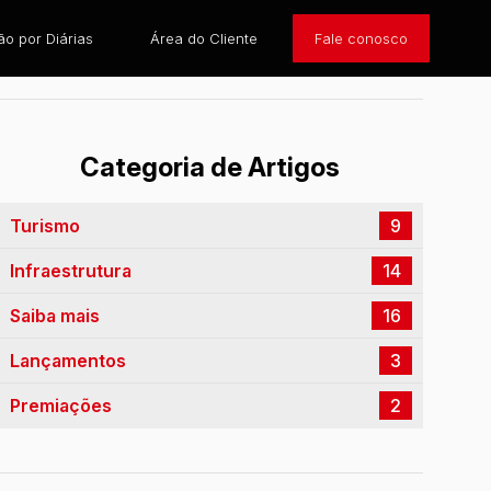
o por Diárias
Área do Cliente
Fale conosco
Categoria de Artigos
Turismo
9
Infraestrutura
14
Saiba mais
16
Lançamentos
3
Premiações
2