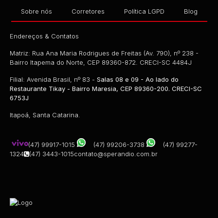
Sobre nós
Corretores
Política LGPD
Blog
Endereços & Contatos
Matriz: Rua Ana Maria Rodrigues de Freitas (Av. 790), nº 238 -
Bairro Itapema do Norte, CEP 89360-872. CRECI-SC 4484J
Filial: Avenida Brasil, nº 83 -
Salas 08 e 09 - Ao lado do
Restaurante Tikay - Bairro Maresia, CEP 89360-200. CRECI-SC
6753J
Itapoá, Santa Catarina.
(47) 99917-1015
(47) 99206-3738
(47) 99277-
1324
(47) 3443-1015
contato@sperandio.com.br