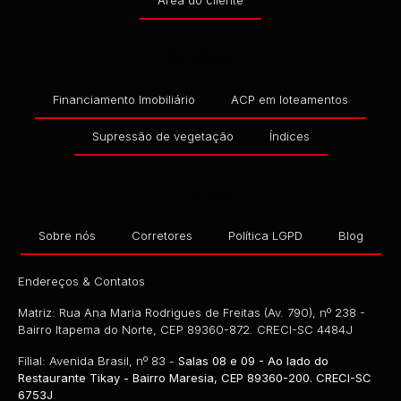
Área do cliente
Serviços
Financiamento Imobiliário
ACP em loteamentos
Supressão de vegetação
Índices
Empresa
Sobre nós
Corretores
Política LGPD
Blog
Endereços & Contatos
Matriz: Rua Ana Maria Rodrigues de Freitas (Av. 790), nº 238 -
Bairro Itapema do Norte, CEP 89360-872. CRECI-SC 4484J
Filial: Avenida Brasil, nº 83 -
Salas 08 e 09 - Ao lado do
Restaurante Tikay - Bairro Maresia, CEP 89360-200. CRECI-SC
6753J