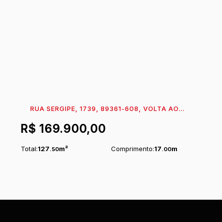
RUA SERGIPE, 1739, 89361-608, VOLTA AO
MUNDO II, ITAPOÁ, SANTA CATARINA, BRASIL
R$
169.900,00
Total:
127
m²
Comprimento:
17
m
.50
.00
Frente:
7
m
.50