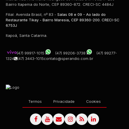
Bairro Itapema do Norte, CEP 89360-872. CRECI-SC 4484J
Filial: Avenida Brasil, nº 83 -
Salas 08 e 09 - Ao lado do
Restaurante Tikay - Bairro Maresia, CEP 89360-200. CRECI-SC
6753J
Itapoá, Santa Catarina.
(47) 99917-1015
(47) 99206-3738
(47) 99277-
1324
(47) 3443-1015
contato@sperandio.com.br
Termos
Privacidade
Cookies