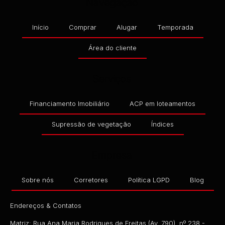
Navegação
Início
Comprar
Alugar
Temporada
Área do cliente
Serviços
Financiamento Imobiliário
ACP em loteamentos
Supressão de vegetação
Índices
Empresa
Sobre nós
Corretores
Política LGPD
Blog
Endereços & Contatos
Matriz: Rua Ana Maria Rodrigues de Freitas (Av. 790), nº 238 -