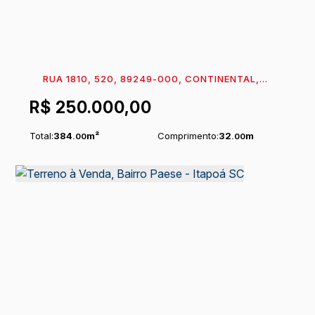
RUA 1810, 520, 89249-000, CONTINENTAL,
ITAPOÁ, SANTA CATARINA, BRASIL
R$
250.000,00
Total:
384
m²
Comprimento:
32
m
.00
.00
Frente:
12
m
.00