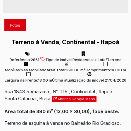
Fotos
Terreno à Venda, Continental - Itapoá
Referência:
2861
Tipo de Imóvel:
Residencial
»
Lote/Terreno
Mobílias:
Não Mobiliado
Área Total:
390.00 m²
Comprimento:
30.00 m
Largura da Frente:
13.00 m
Última atualização do imóvel:
21/04/2026
Rua 1843 Ramarama
,
N°:
119
,
Continental
,
Itapoá
,
Santa Catarina
,
Brasil
Abrir no Google Maps
Área total de 390 m² (13,00 x 30,00), face oeste.
Terreno de esquina à venda no Balneário Rio Gracioso.