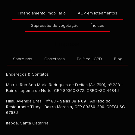
Financiamento Imobiliário
ACP em loteamentos
Supressão de vegetação
Índices
Empresa
Sobre nós
Corretores
Política LGPD
Blog
Endereços & Contatos
Matriz: Rua Ana Maria Rodrigues de Freitas (Av. 790), nº 238 -
Bairro Itapema do Norte, CEP 89360-872. CRECI-SC 4484J
Filial: Avenida Brasil, nº 83 -
Salas 08 e 09 - Ao lado do
Restaurante Tikay - Bairro Maresia, CEP 89360-200. CRECI-SC
6753J
Itapoá, Santa Catarina.