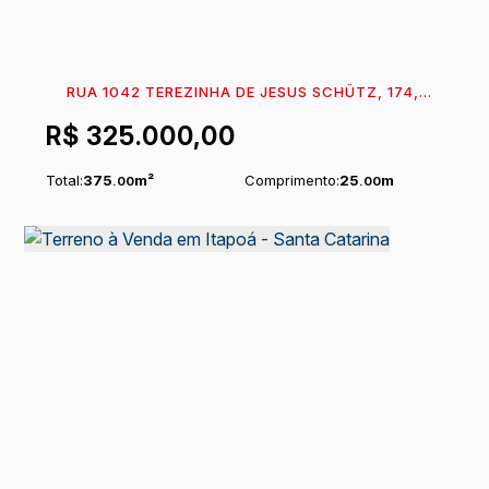
RUA 1042 TEREZINHA DE JESUS SCHÜTZ, 174,
89360-472, PAESE, ITAPOÁ, SANTA CATARINA,
R$
325.000,00
BRASIL
Total:
375
m²
Comprimento:
25
m
.00
.00
Frente:
15
m
.00