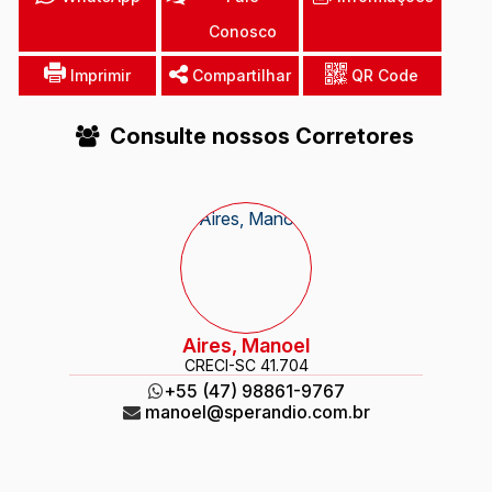
Conosco
Imprimir
Compartilhar
QR Code
Consulte nossos Corretores
Aires, Manoel
CRECI
-SC 41.704
+55 (47) 98861-9767
manoel@sperandio.com.br