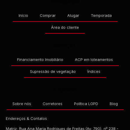
Navegação
Início
Comprar
Alugar
Temporada
Área do cliente
Serviços
Financiamento Imobiliário
ACP em loteamentos
Supressão de vegetação
Índices
Empresa
Sobre nós
Corretores
Política LGPD
Blog
Endereços & Contatos
Matriz: Rua Ana Maria Rodrigues de Freitas (Av. 790), nº 238 -