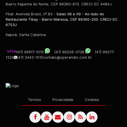
Bairro Itapema do Norte, CEP 89360-872. CRECI-SC 4484J
Filial: Avenida Brasil, nº 83 -
Salas 08 e 09 - Ao lado do
Restaurante Tikay - Bairro Maresia, CEP 89360-200. CRECI-SC
6753J
Itapoá, Santa Catarina.
(47) 99917-1015
(47) 99206-3738
(47) 99277-
1324
(47) 3443-1015
contato@sperandio.com.br
Termos
Privacidade
Cookies