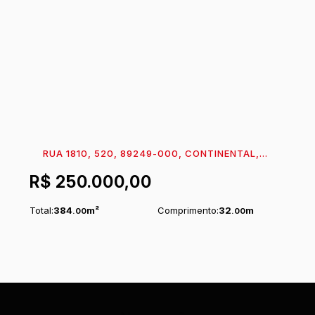
RUA 1810, 520, 89249-000, CONTINENTAL,
ITAPOÁ, SANTA CATARINA, BRASIL
R$
250.000,00
Total:
384
m²
Comprimento:
32
m
.00
.00
Frente:
12
m
.00