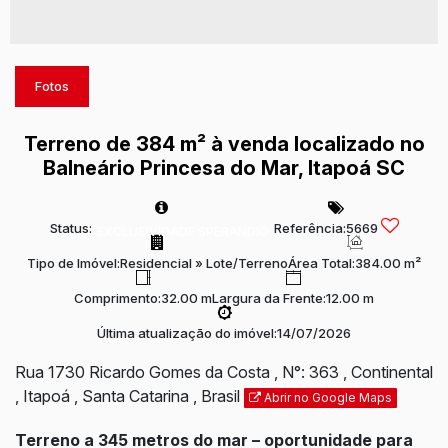
Fotos
Terreno de 384 m² à venda localizado no
Balneário Princesa do Mar, Itapoá SC
Status:
Referência:
5669
EXCLUSIVIDADE SPERANDIO
Tipo de Imóvel:
Residencial
»
Lote/Terreno
Área Total:
384.00 m²
Comprimento:
32.00 m
Largura da Frente:
12.00 m
Última atualização do imóvel:
14/07/2026
Rua 1730 Ricardo Gomes da Costa
,
N°:
363
,
Continental
,
Itapoá
,
Santa Catarina
,
Brasil
Abrir no Google Maps
Terreno a 345 metros do mar – oportunidade para