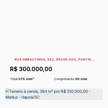
RUA EMBAUTINGA, 652, 89249-000, PONTAL
DO NORTE, ITAPOÁ, SANTA CATARINA, BRASIL
R$
300.000,00
Total:
375
m²
Comprimento:
30
m
.00
.00
Fundos:
15
m
Frente:
15
m
.00
.00