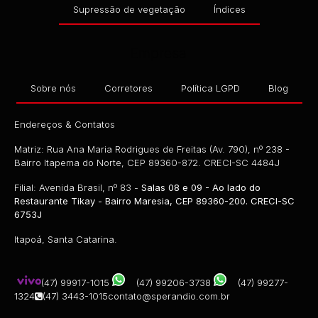
Supressão de vegetação
Índices
Empresa
Sobre nós
Corretores
Política LGPD
Blog
Endereços & Contatos
Matriz: Rua Ana Maria Rodrigues de Freitas (Av. 790), nº 238 -
Bairro Itapema do Norte, CEP 89360-872. CRECI-SC 4484J
Filial: Avenida Brasil, nº 83 -
Salas 08 e 09 - Ao lado do
Restaurante Tikay - Bairro Maresia, CEP 89360-200. CRECI-SC
6753J
Itapoá, Santa Catarina.
(47) 99917-1015
(47) 99206-3738
(47) 99277-
1324
(47) 3443-1015
contato@sperandio.com.br