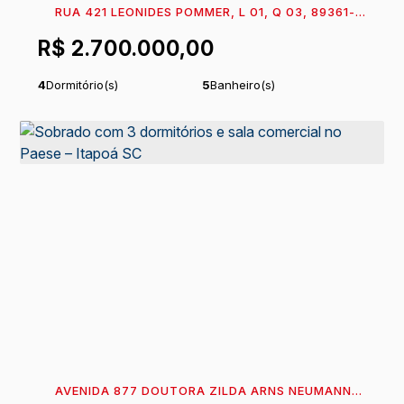
RUA 421 LEONIDES POMMER, L 01, Q 03, 89361-
590, BARRA DO SAI, ITAPOÁ, SANTA CATARINA,
R$
2.700.000,00
BRASIL
4
Dormitório(s)
5
Banheiro(s)
1
Sala(s)
4
Suíte(s)
Total:
408
m²
2
Vaga(s)
.00
390m
Distância do Mar
Útil:
246
m²
.92
Comprimento:
24
m
Fundos:
17
m
.00
.00
Frente:
17
m
.00
AVENIDA 877 DOUTORA ZILDA ARNS NEUMANN,