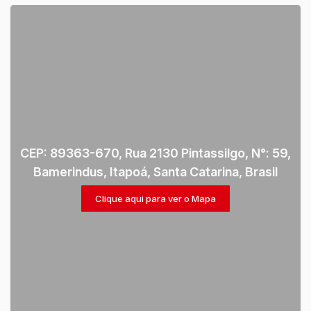
CEP: 89363-670
,
Rua 2130 Pintassilgo
,
N°:
59
,
Bamerindus
,
Itapoá
,
Santa Catarina
,
Brasil
Clique aqui para ver o
Mapa