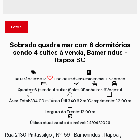
Fotos
Sobrado quadra mar com 6 dormitórios
sendo 4 suítes à venda, Bamerindus -
Itapoá SC
Referência:
5812
Tipo de Imóvel:
Residencial
»
Sobrado
Quartos:
6 (sendo 4 suítes)
Salas:
3
Banheiros:
6
Vagas:
4
Área Total:
384.00 m²
Área Útil:
340.62 m²
Comprimento:
32.00 m
Largura da Frente:
12.00 m
Última atualização do imóvel:
24/06/2026
Rua 2130 Pintassilgo
,
N°:
59
,
Bamerindus
,
Itapoá
,