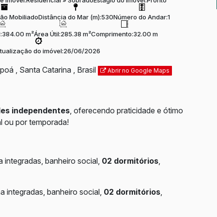
e Imóvel:
Residencial
»
Sobrado
Estágio do Imóvel:
Pronto
ão Mobiliado
Distância do Mar (m):
530
Número do Andar:
1
:
384.00 m²
Área Útil:
285.38 m²
Comprimento:
32.00 m
atualização do imóvel:
26/06/2026
apoá
,
Santa Catarina
,
Brasil
Abrir no Google Maps
des independentes
, oferecendo praticidade e ótimo
al ou por temporada!
a integradas, banheiro social,
02 dormitórios
,
ha integradas, banheiro social,
02 dormitórios
,