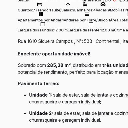
Status:
Referência:
3210
Tipo d
EXCLUSIVIDADE SPERANDIO
Quartos:
7 (sendo 1 suíte)
Salas:
3
Banheiros:
4
Vagas:
9
Mobílias:
N
Apartamentos por Andar:
1
Andares por Torre/Bloco:
1
Área Total
Largura dos Fundos:
12.00 m
Largura da Frente:
12.00 m
Última 
Rua 1810 Siqueira Campos
,
N°:
533
,
Continental
,
It
Excelente oportunidade imóvel!
Sobrado com
285,38 m²
, distribuído em
três unida
potencial de rendimento, perfeito para locação mens
Pavimento térreo:
Unidade 1:
sala de estar, sala de jantar e cozinh
churrasqueira e garagem individual;
Unidade 2:
sala de estar, sala de jantar e cozin
churrasqueira e garagem individual.