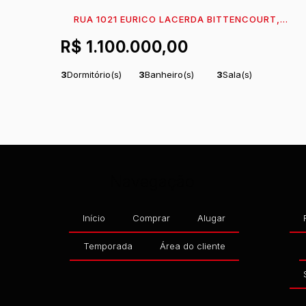
RUA 1021 EURICO LACERDA BITTENCOURT,
435, 89360-444, PAESE, ITAPOÁ, SANTA
R$
1.100.000,00
CATARINA, BRASIL
3
Dormitório(s)
3
Banheiro(s)
3
Sala(s)
1
Suíte(s)
Total:
312
m²
2
Vaga(s)
.50
450m
Distância
Útil:
228
m²
Comprimento:
25
.24
.00
do Mar
Frente:
12
m
.50
Navegação
Início
Comprar
Alugar
Temporada
Área do cliente