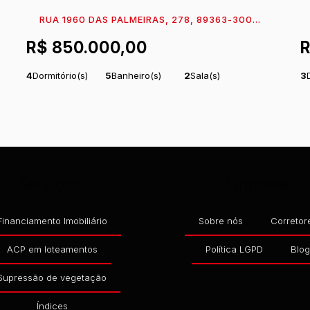
RUA 1960 DAS PALMEIRAS, 278, 89363-300,
CONTINENTAL, ITAPOÁ, SANTA CATARINA,
7
R$
850.000,00
BRASIL
B
4
Dormitório(s)
5
Banheiro(s)
2
Sala(s)
3
3
Suíte(s)
Total:
384
m²
3
Vaga(s)
1
S
.00
m
270m
Distância
Útil:
214
m²
Comprimento:
32
m
Úti
.25
.00
do Mar
Fundos:
12
m
Frente:
12
m
.00
.00
Serviços
Empresa
Financiamento Imobiliário
Sobre nós
Corretor
ACP em loteamentos
Política LGPD
Blo
Supressão de vegetação
Índices