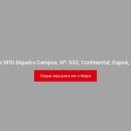
a 1810 Siqueira Campos
,
N°:
533
,
Continental
,
Itapoá
,
Clique aqui para ver o
Mapa