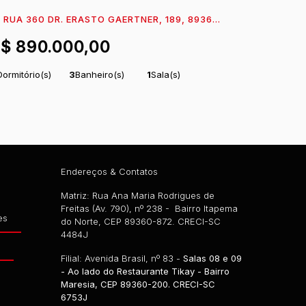
RUA 360 DR. ERASTO GAERTNER, 189, 89361-
24, BARRA DO SAI, ITAPOÁ, SANTA CATARINA,
R$
890.000,00
RASIL
Dormitório(s)
3
Banheiro(s)
1
Sala(s)
uíte(s)
Total:
180
~
2
Vaga(s)
.00
180000
m²
.00
l:
171
m²
Comprimento:
30
Frente:
m
6
m
.51
.00
.00
Endereços & Contatos
Matriz: Rua Ana Maria Rodrigues de
Freitas (Av. 790), nº 238 - Bairro Itapema
es
do Norte, CEP 89360-872. CRECI-SC
4484J
g
Filial: Avenida Brasil, nº 83 -
Salas 08 e 09
- Ao lado do Restaurante Tikay - Bairro
Maresia, CEP 89360-200. CRECI-SC
6753J