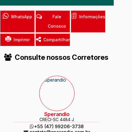
WhatsApp
Fale
Informações
Conosco
Imprimir
Compartilhar
Consulte nossos Corretores
Sperandio
CRECI
-SC 4484 J
+55 (47) 99206-3738
contato@sperandio.com.br