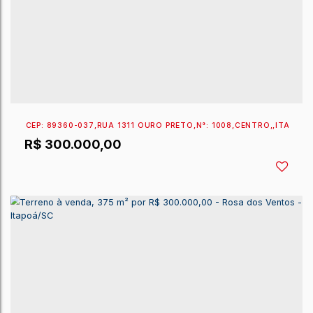
CEP: 89363-186
,
RUA 1730 RICARDO GOMES DA COS
R$
345.000,00