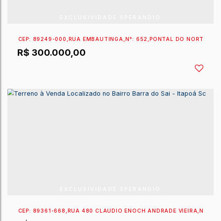
CEP: 89361-590
,
RUA 421 LEONIDES POMMER
,
N°:
576
R$
336.016,73
EXCLUSIVIDADE SPERANDIO