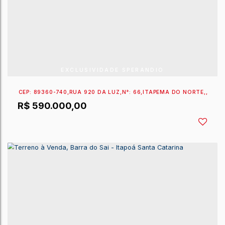
CEP: 89363-254
,
RUA 1843 RAMARAMA
,
N°:
119
,
CONT
R$
640.000,00