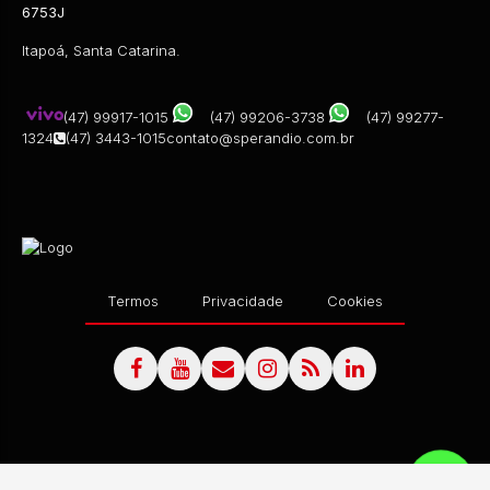
6753J
Itapoá, Santa Catarina.
(47) 99917-1015
(47) 99206-3738
(47) 99277-
1324
(47) 3443-1015
contato@sperandio.com.br
Termos
Privacidade
Cookies
CEP: 89249-000
,
RUA PIRAPIXANGA
,
N°:
306
,
FIGUEIR
R$
190.000,00