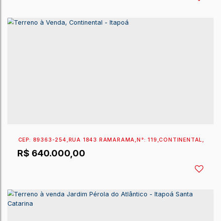
CEP: 89361-664
,
RUA 490 FÁBIO RODRIGUES VIEIRA
,
N
R$
650.000,00