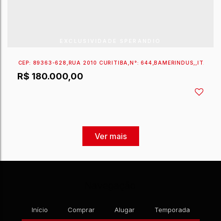
R$
300.000,00
EXCLUSIVIDADE SPERANDIO
Navegação
CEP: 89361-668
,
RUA 480 CLÁUDIO ENOCH ANDRADE 
Início
Comprar
Alugar
Temporada