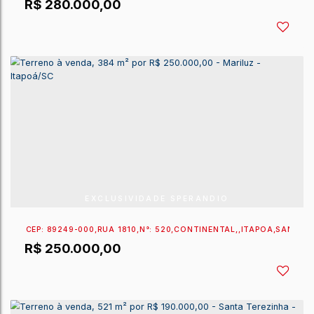
CEP: 89360-472
,
RUA 1042 TEREZINHA DE JESUS SC
R$
325.000,00
CEP: 89360-037
,
RUA 1311 OURO PRETO
,
N°:
1008
,
CE