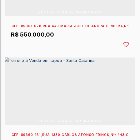
EXCLUSIVIDADE SPERANDIO
CEP: 89360-740
,
RUA 920 DA LUZ
,
N°:
66
,
ITAPEMA D
R$
590.000,00