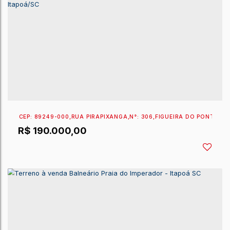
R$
300.000,00
EXCLUSIVIDADE SPERANDIO
CEP: 89249-000
,
RUA EMBAUTINGA
,
N°:
652
,
PONTAL 