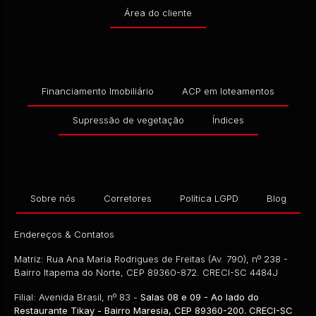
R$
280.000,00
Área do cliente
Serviços
Financiamento Imobiliário
ACP em loteamentos
Supressão de vegetação
Índices
Empresa
Sobre nós
Corretores
Política LGPD
Blog
Endereços & Contatos
EXCLUSIVIDADE SPERANDIO
Matriz: Rua Ana Maria Rodrigues de Freitas (Av. 790), nº 238 -
Bairro Itapema do Norte, CEP 89360-872. CRECI-SC 4484J
CEP: 89249-000
,
RUA 1810
,
N°:
520
,
CONTINENTAL
,
I
Filial: Avenida Brasil, nº 83 -
Salas 08 e 09 - Ao lado do
R$
250.000,00
Restaurante Tikay - Bairro Maresia, CEP 89360-200. CRECI-SC