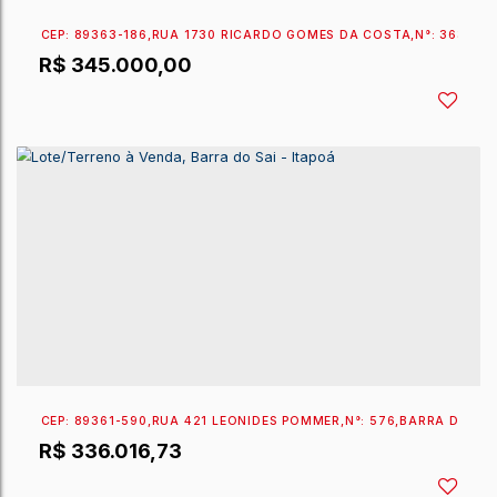
CEP: 89363-774
,
RUA 2321 EMBAÚTINGA
,
N°:
220
,
BA
R$
450.000,00