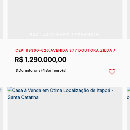
EXCLUSIVIDADE SPERANDIO
CENTRO
CEP: 89360-626
,
ITAPOÁ
,
SANTA CATARINA
,
AVENIDA 877 DOUTORA ZILDA ARNS 
,
BRASIL
R$
1.290.000,00
3
Dormitório(s)
4
Banheiro(s)
1
Sala(s)
2
Suíte(s)