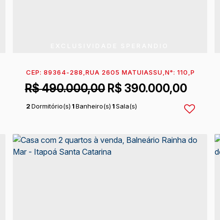
EXCLUSIVIDADE SPERANDIO
AL DO NORTE
CEP: 89364-288
,
ITAPOÁ
,
SANTA CATARINA
,
RUA 2605 MATUIASSU
,
BRASIL
,
N°:
110
,
PONTAL
R$
490.000,00
R$
390.000,00
2
Dormitório(s)
1
Banheiro(s)
1
Sala(s)