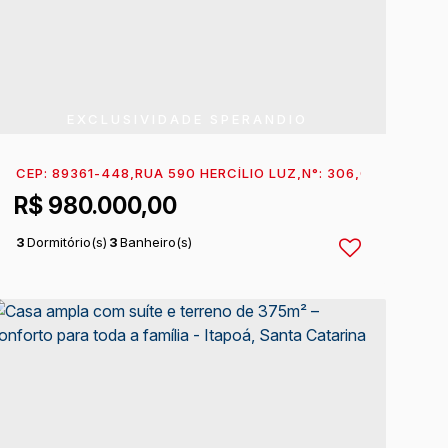
EXCLUSIVIDADE SPERANDIO
NEUMANN
CEP: 89361-448
,
N°:
466
,
ITAPEMA DO NORTE
,
RUA 590 HERCÍLIO LUZ
,
ITAPOÁ
,
N°:
,
306
SANTA CATARIN
,
CAMBIJU
,
I
R$
980.000,00
3
Dormitório(s)
3
Banheiro(s)
2
Sala(s)
1
Suíte(s)