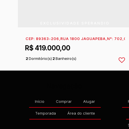
EXCLUSIVIDADE SPERANDIO
CEP: 89363-206
,
RUA 1800 JAGUAPEBA
,
N°:
702
,
C
R$
419.000,00
2
Dormitório(s)
2
Banheiro(s)
1
Sala(s)
1
Suíte(s)
Navegação
Início
Comprar
Alugar
Temporada
Área do cliente