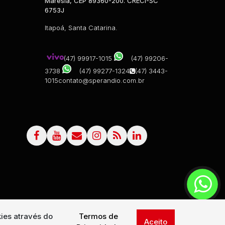
Maresia, CEP 89360-200. CRECI-SC
6753J
Itapoá, Santa Catarina.
(47) 99917-1015
(47) 99206-
3738
(47) 99277-1324
(47) 3443-
1015
contato@sperandio.com.br
ies através do
Termos de
Aceito