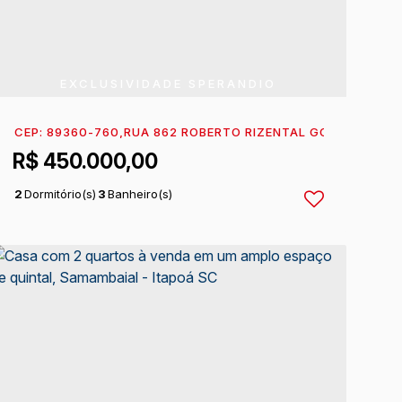
EXCLUSIVIDADE SPERANDIO
 DO NORTE
CEP: 89360-760
,
ITAPOÁ
,
,
RUA 862 ROBERTO RIZENTAL GOMES
SANTA CATARINA
,
BRASIL
,
N°:
41
R$
450.000,00
2
Dormitório(s)
3
Banheiro(s)
1
Sala(s)
1
Suíte(s)