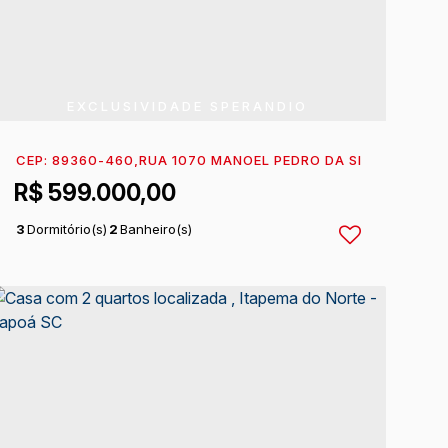
EXCLUSIVIDADE SPERANDIO
TAPEMA DO NORTE
CEP: 89360-460
,
ITAPOÁ
,
RUA 1070 MANOEL PEDRO DA SILVEIRA
,
SANTA CATARINA
,
BRASIL
,
N°:
9
R$
599.000,00
3
Dormitório(s)
2
Banheiro(s)
1
Sala(s)
1
Suíte(s)
5
Vaga(s)