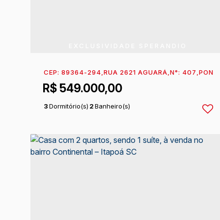
EXCLUSIVIDADE SPERANDIO
CEP: 89364-294
,
RUA 2621 AGUARÁ
,
N°:
407
,
PONT
R$
549.000,00
3
Dormitório(s)
2
Banheiro(s)
1
Sala(s)
1
Suíte(s)