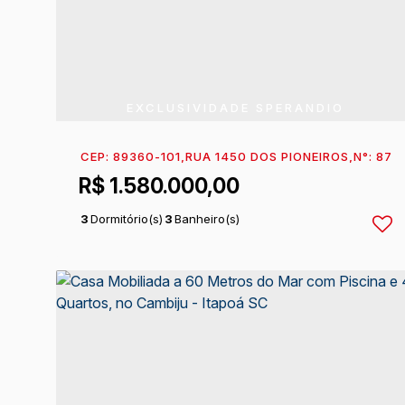
EXCLUSIVIDADE SPERANDIO
CEP: 89360-101
,
RUA 1450 DOS PIONEIROS
,
N°:
872
,
R$
1.580.000,00
3
Dormitório(s)
3
Banheiro(s)
1
Suíte(s)