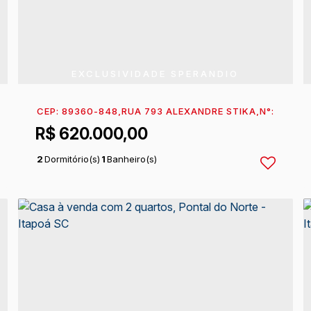
EXCLUSIVIDADE SPERANDIO
150
,
CAMBIJU
CEP: 89360-848
,
ITAPOÁ
,
SANTA CATARINA
,
RUA 793 ALEXANDRE STIKA
,
BRASIL
,
N°:
352
,
I
R$
620.000,00
2
Dormitório(s)
1
Banheiro(s)