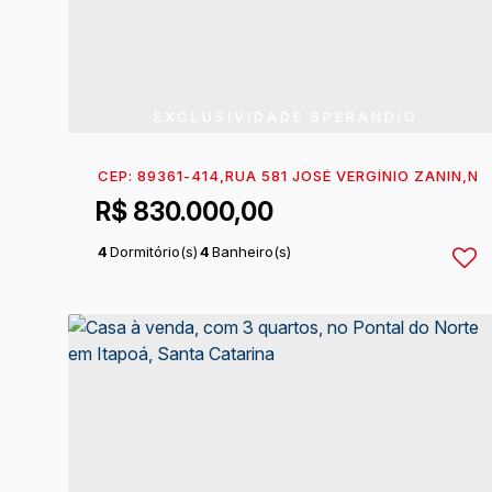
EXCLUSIVIDADE SPERANDIO
CEP: 89361-414
,
RUA 581 JOSÉ VERGÍNIO ZANIN
,
N°:
R$
830.000,00
4
Dormitório(s)
4
Banheiro(s)
1
Sala(s)
1
Suíte(s)