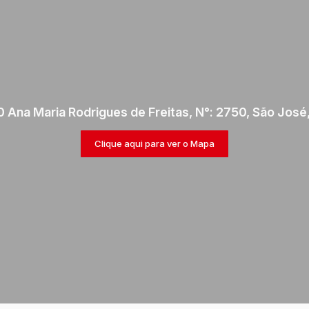
 Ana Maria Rodrigues de Freitas
,
N°:
2750
,
São José
Clique aqui para ver o
Mapa