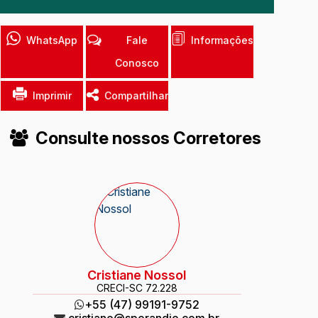
WhatsApp
Fale
Informações
Conosco
Imprimir
Compartilhar
Consulte nossos Corretores
Cristiane Nossol
CRECI
-SC 72.228
+55 (47) 99191-9752
cristiane@sperandio.com.br