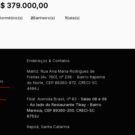
R$
379.000,00
Dormitório(s)
2
Banheiro(s)
1
Sala(s)
uíte(s)
Total:
180
m²
Útil:
50
m²
.00
.00
omprimento:
30
Frente:
m
6
m
.00
.00
Endereços & Contatos
Matriz: Rua Ana Maria Rodrigues de
Freitas (Av. 790), nº 238 - Bairro Itapema
es
do Norte, CEP 89360-872. CRECI-SC
4484J
g
Filial: Avenida Brasil, nº 83 -
Salas 08 e 09
- Ao lado do Restaurante Tikay - Bairro
Maresia, CEP 89360-200. CRECI-SC
6753J
Itapoá, Santa Catarina.