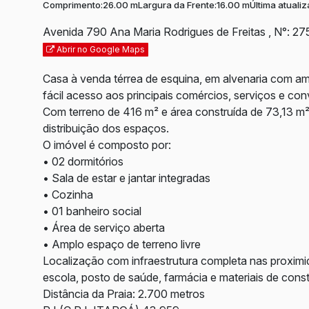
Comprimento:
26.00 m
Largura da Frente:
16.00 m
Última atuali
Avenida 790 Ana Maria Rodrigues de Freitas
,
N°:
27
Abrir no Google Maps
Casa à venda térrea de esquina, em alvenaria com a
fácil acesso aos principais comércios, serviços e con
Com terreno de 416 m² e área construída de 73,13 m²
distribuição dos espaços.
O imóvel é composto por:
• 02 dormitórios
• Sala de estar e jantar integradas
• Cozinha
• 01 banheiro social
• Área de serviço aberta
• Amplo espaço de terreno livre
Localização com infraestrutura completa nas proximi
escola, posto de saúde, farmácia e materiais de const
Distância da Praia: 2.700 metros