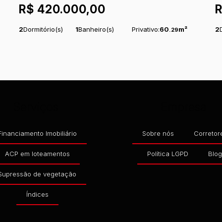
R$
420.000,00
CATARINA, BRASIL
2
Dormitório(s)
1
Banheiro(s)
Privativo:
60
m²
2
.29
1
Sala(s)
Total:
151
m²
1
Vaga(s)
1
S
.20
Comprimento:
16
Frente:
m
9
m
C
.00
.45
Serviços
Empresa
Financiamento Imobiliário
Sobre nós
Corretor
ACP em loteamentos
Política LGPD
Blo
Supressão de vegetação
Índices