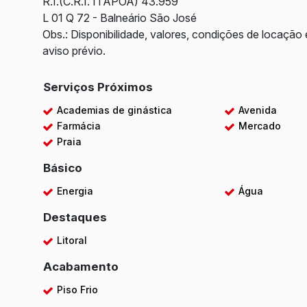
R.I.(C.R.I. ITAPOÁ) 43.959
L 01 Q 72 - Balneário São José
Obs.: Disponibilidade, valores, condições de locação 
aviso prévio.
Serviços Próximos
Academias de ginástica
Avenida
Farmácia
Mercado
Praia
Básico
Energia
Água
Destaques
Litoral
Acabamento
Piso Frio