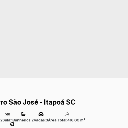
ro São José - Itapoá SC
:
2
Sala:
1
Banheiros:
2
Vagas:
3
Área Total:
416.00 m²