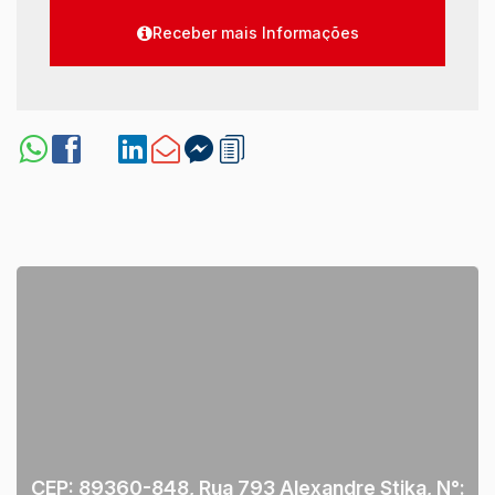
CEP: 89360-848
,
Rua 793 Alexandre Stika
,
N°: