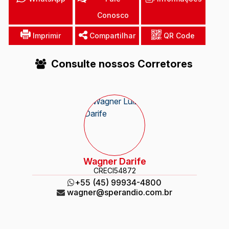
Conosco
Imprimir
Compartilhar
QR Code
Consulte nossos Corretores
Wagner Darife
CRECI
54872
+55 (45) 99934-4800
wagner@sperandio.com.br