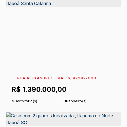
RUA ALEXANDRE STIKA, 16, 89249-000,
ITAPEMA DO NORTE, ITAPOÁ, SANTA CATARINA,
R$
1.390.000,00
BRASIL
3
Dormitório(s)
3
Banheiro(s)
1
Sala(s)
1
Suíte(s)
Total:
322
m²
1
Vaga(s)
.50
Útil:
141
m²
Comprimento:
21
m
.90
.00
Fundos:
15
m
Frente:
15
m
.00
.00