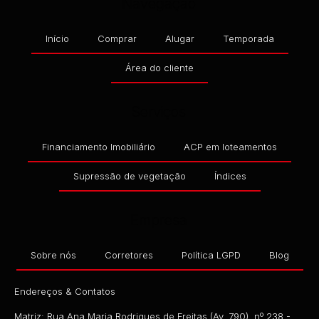
Navegação
Início
Comprar
Alugar
Temporada
Área do cliente
Serviços
Financiamento Imobiliário
ACP em loteamentos
Supressão de vegetação
Índices
Empresa
Sobre nós
Corretores
Política LGPD
Blog
Endereços & Contatos
Matriz: Rua Ana Maria Rodrigues de Freitas (Av. 790), nº 238 -