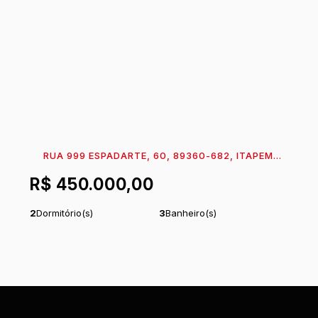
Lado Esquerdo:
30
m
.00
RUA 999 ESPADARTE, 60, 89360-682, ITAPEMA
DO NORTE, ITAPOÁ, SANTA CATARINA, BRASIL
R$
450.000,00
2
Dormitório(s)
3
Banheiro(s)
Privativo:
58
~ 5859
m²
1
Sala(s)
.59
.00
1
Suíte(s)
Total:
180
m²
.00
2
Vaga(s)
Comprimento:
30
m
.00
Frente:
6
m
.00