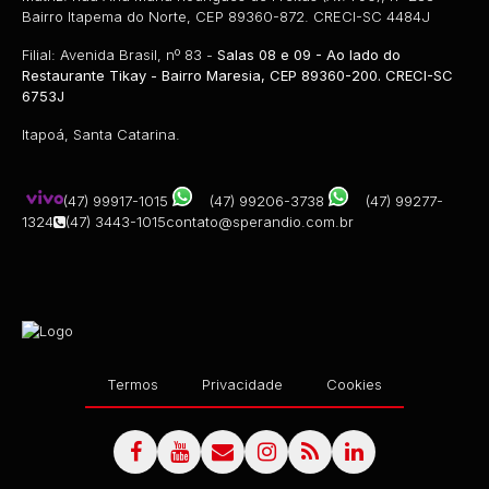
Bairro Itapema do Norte, CEP 89360-872. CRECI-SC 4484J
Filial: Avenida Brasil, nº 83 -
Salas 08 e 09 - Ao lado do
Restaurante Tikay - Bairro Maresia, CEP 89360-200. CRECI-SC
6753J
Itapoá, Santa Catarina.
(47) 99917-1015
(47) 99206-3738
(47) 99277-
1324
(47) 3443-1015
contato@sperandio.com.br
Termos
Privacidade
Cookies