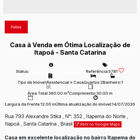
Fotos
Casa à Venda em Ótima Localização de
Itapoá - Santa Catarina
Status:
Referência:
5781
EXCLUSIVIDADE SPERANDIO
Tipo de Imóvel:
Residencial
»
Casa
Quartos:
2
Banheiro:
1
Área Total:
360.00 m²
Comprimento:
30.00 m
Largura da Frente:
12.00 m
Última atualização do imóvel:
14/07/2026
Rua 793 Alexandre Stika
,
N°:
352
,
Itapema do Norte
,
Itapoá
,
Santa Catarina
,
Brasil
Abrir no Google Maps
Casa em excelente localização no bairro Itapema do