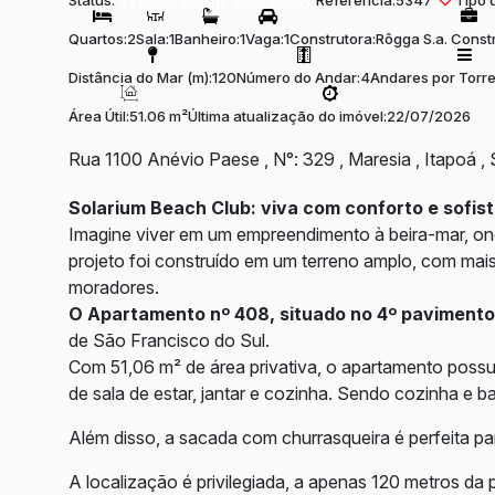
Status:
Referência:
5347
Tipo 
EXCLUSIVIDADE SPERANDIO
Quartos:
2
Sala:
1
Banheiro:
1
Vaga:
1
Construtora:
Rôgga S.a. Const
Distância do Mar (m):
120
Número do Andar:
4
Andares por Torre
Área Útil:
51.06 m²
Última atualização do imóvel:
22/07/2026
Rua 1100 Anévio Paese
,
N°:
329
,
Maresia
,
Itapoá
,
Solarium Beach Club: viva com conforto e sofis
Imagine viver em um empreendimento à beira-mar, onde
projeto foi construído em um terreno amplo, com mai
moradores.
O
Apartamento nº 408, situado no 4º pavimento 
de São Francisco do Sul.
Com 51,06 m² de área privativa, o apartamento possui
de sala de estar, jantar e cozinha. Sendo cozinha e b
Além disso, a sacada com churrasqueira é perfeita 
A localização é privilegiada, a apenas 120 metros da 