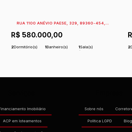
RUA 1100 ANÉVIO PAESE, 329, 89360-454,
MARESIA, ITAPOÁ, SANTA CATARINA, BRASIL
M
R$
580.000,00
2
Dormitório(s)
1
Banheiro(s)
1
Sala(s)
2
Total:
51
m²
1
Vaga(s)
Útil:
51
m²
To
.06
.06
Serviços
Empresa
Financiamento Imobiliário
Sobre nós
Corretor
ACP em loteamentos
Política LGPD
Blo