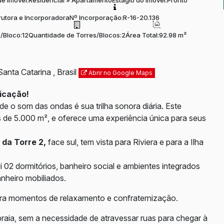
de Imóvel:
Residencial
»
Apartamento
Estágio do Imóvel:
Pronto
rutora e Incorporadora
Nº Incorporação:
R-16-20.136
/Bloco:
12
Quantidade de Torres/Blocos:
2
Área Total:
92.98 m²
Santa Catarina
,
Brasil
Abrir no Google Maps
ticação!
 o som das ondas é sua trilha sonora diária. Este
s de 5.000 m², e oferece uma experiência única para seus
da Torre 2,
face sul, tem vista para Riviera e para a Ilha
 02 dormitórios, banheiro social e ambientes integrados
anheiro mobiliados.
para momentos de relaxamento e confraternização.
praia, sem a necessidade de atravessar ruas para chegar à