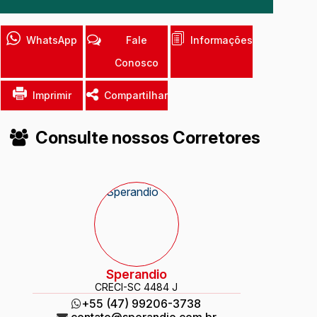
WhatsApp
Fale
Informações
Conosco
Imprimir
Compartilhar
Consulte nossos Corretores
Sperandio
CRECI
-SC 4484 J
+55 (47) 99206-3738
contato@sperandio.com.br