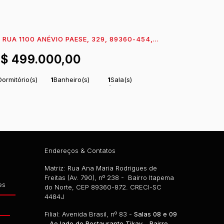
RUA 1100 ANÉVIO PAESE, 329, 89360-454,
ARESIA, ITAPOÁ, SANTA CATARINA, BRASIL
R$
499.000,00
Dormitório(s)
1
Banheiro(s)
1
Sala(s)
tal:
92
m²
1
Vaga(s)
Útil:
51
m²
.98
.06
Endereços & Contatos
Matriz: Rua Ana Maria Rodrigues de
Freitas (Av. 790), nº 238 - Bairro Itapema
es
do Norte, CEP 89360-872. CRECI-SC
4484J
g
Filial: Avenida Brasil, nº 83 -
Salas 08 e 09
- Ao lado do Restaurante Tikay - Bairro