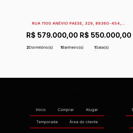
RUA 1100 ANÉVIO PAESE, 329, 89360-454,
MARESIA, ITAPOÁ, SANTA CATARINA, BRASIL
R$
579.000,00
R$
550.000,00
2
Dormitório(s)
1
Banheiro(s)
1
Sala(s)
1
Vaga(s)
120m
Distância
Útil:
51
m²
.06
do Mar
Navegação
Início
Comprar
Alugar
Temporada
Área do cliente