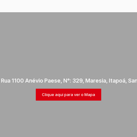
,
Rua 1100 Anévio Paese
,
N°:
329
,
Maresia
,
Itapoá
,
San
Clique aqui para ver o
Mapa