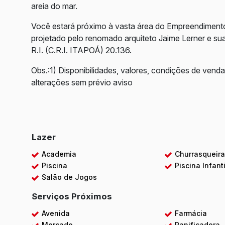
areia do mar.
Você estará próximo à vasta área do Empreendimento 
projetado pelo renomado arquiteto Jaime Lerner e sua
R.I. (C.R.I. ITAPOÁ) 20.136.
Obs.:1) Disponibilidades, valores, condições de venda
alterações sem prévio aviso
Lazer
Academia
Churrasqueir
Piscina
Piscina Infanti
Salão de Jogos
Serviços Próximos
Avenida
Farmácia
Mercado
Panificadora