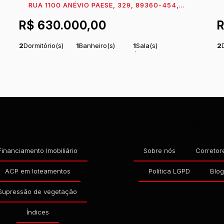
RUA 1100 ANÉVIO PAESE, 329, 89360-454,
MARESIA, ITAPOÁ, SANTA CATARINA, BRASIL
M
R$
630.000,00
2
Dormitório(s)
1
Banheiro(s)
1
Sala(s)
2
Total:
51
m²
1
Vaga(s)
Útil:
51
m²
To
.06
.06
Serviços
Empresa
Financiamento Imobiliário
Sobre nós
Corretor
ACP em loteamentos
Política LGPD
Blo
Supressão de vegetação
Índices