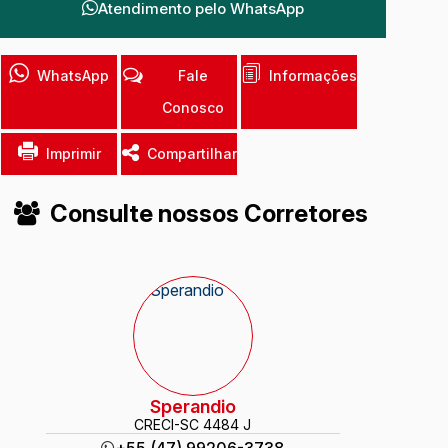
Atendimento pelo
WhatsApp
WhatsApp
Fale
Informações
Conosco
Imprimir
Compartilhar
Consulte nossos Corretores
Sperandio
CRECI
-SC 4484 J
+55 (47) 99206-3738