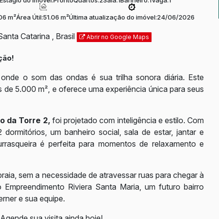
Estágio do Imóvel:
Pronto
Quartos:
2
Sala:
1
Banheiro:
1
Vaga:
1
06 m²
Área Útil:
51.06 m²
Última atualização do imóvel:
24/06/2026
Santa Catarina
,
Brasil
Abrir no Google Maps
ção!
onde o som das ondas é sua trilha sonora diária. Este
s de 5.000 m², e oferece uma experiência única para seus
o da Torre 2,
foi projetado com inteligência e estilo. Com
dormitórios, um banheiro social, sala de estar, jantar e
rrasqueira é perfeita para momentos de relaxamento e
 praia, sem a necessidade de atravessar ruas para chegar à
 Empreendimento Riviera Santa Maria, um futuro bairro
rner e sua equipe.
 Agende sua visita ainda hoje!