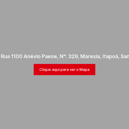
,
Rua 1100 Anévio Paese
,
N°:
329
,
Maresia
,
Itapoá
,
San
Clique aqui para ver o
Mapa