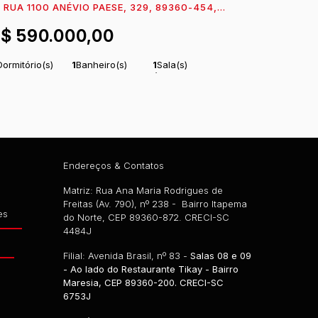
RUA 1100 ANÉVIO PAESE, 329, 89360-454,
ARESIA, ITAPOÁ, SANTA CATARINA, BRASIL
R$
590.000,00
Dormitório(s)
1
Banheiro(s)
1
Sala(s)
tal:
92
m²
1
Vaga(s)
Útil:
51
m²
.98
.06
Endereços & Contatos
Matriz: Rua Ana Maria Rodrigues de
Freitas (Av. 790), nº 238 - Bairro Itapema
es
do Norte, CEP 89360-872. CRECI-SC
4484J
g
Filial: Avenida Brasil, nº 83 -
Salas 08 e 09
- Ao lado do Restaurante Tikay - Bairro
Maresia, CEP 89360-200. CRECI-SC
6753J