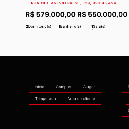
RUA 1100 ANÉVIO PAESE, 329, 89360-454,
MARESIA, ITAPOÁ, SANTA CATARINA, BRASIL
R$
579.000,00
R$
550.000,00
2
Dormitório(s)
1
Banheiro(s)
1
Sala(s)
1
Vaga(s)
120m
Distância
Útil:
51
m²
.06
do Mar
Navegação
Início
Comprar
Alugar
Temporada
Área do cliente