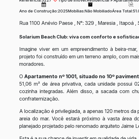
Referência:
5227
Tipo de Imóvel:
Residencial
»
Apartamento
Ano de Construção:
2025
Mobílias:
Não Mobiliado
Área Total:
51.
Rua 1100 Anévio Paese
,
N°:
329
,
Maresia
,
Itapoá
,
Solarium Beach Club: viva com conforto e sofistica
Imagine viver em um empreendimento à beira-mar, 
projeto foi construído em um terreno amplo, com mai
moradores.
O
Apartamento nº 1001, situado no 10º paviment
51,06 m² de área privativa, cada unidade possui 02 
cozinha integradas. Além disso, a sacada com chu
confraternização.
A localização é privilegiada, a apenas 120 metros da
areia do mar. Você estará próximo à vasta área do
planejado projetado pelo renomado arquiteto Jaime Le
Esta é a sua chance de investir em qualidade de vida.