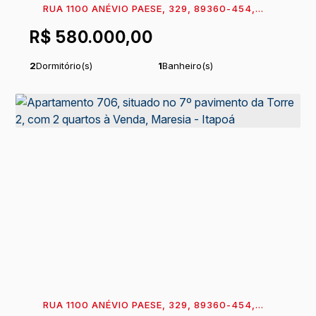
RUA 1100 ANÉVIO PAESE, 329, 89360-454,
MARESIA, ITAPOÁ, SANTA CATARINA, BRASIL
R$
580.000,00
2
Dormitório(s)
1
Banheiro(s)
1
Sala(s)
Total:
51
m²
.06
1
Vaga(s)
Útil:
51
m²
.06
RUA 1100 ANÉVIO PAESE, 329, 89360-454,