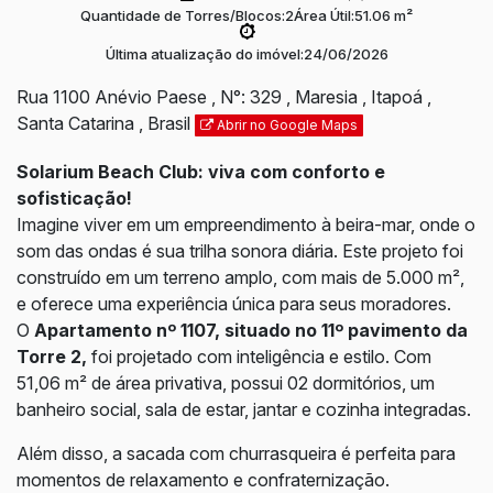
Quantidade de Torres/Blocos:
2
Área Útil:
51.06 m²
Última atualização do imóvel:
24/06/2026
Rua 1100 Anévio Paese
,
N°:
329
,
Maresia
,
Itapoá
,
Santa Catarina
,
Brasil
Abrir no Google Maps
Solarium Beach Club: viva com conforto e
sofisticação!
Imagine viver em um empreendimento à beira-mar, onde o
som das ondas é sua trilha sonora diária. Este projeto foi
construído em um terreno amplo, com mais de 5.000 m²,
e oferece uma experiência única para seus moradores.
O
Apartamento nº 1107, situado no 11º pavimento da
Torre 2,
foi projetado com inteligência e estilo. Com
51,06 m² de área privativa, possui 02 dormitórios, um
banheiro social, sala de estar, jantar e cozinha integradas.
Além disso, a sacada com churrasqueira é perfeita para
momentos de relaxamento e confraternização.