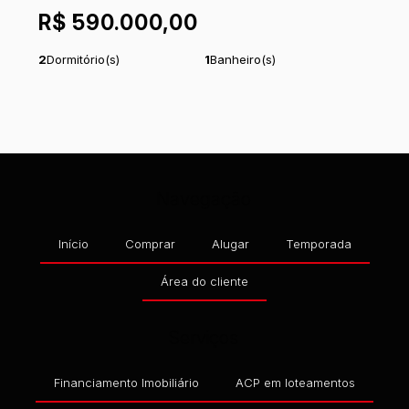
MARESIA, ITAPOÁ, SANTA CATARINA, BRASIL
R$
590.000,00
2
Dormitório(s)
1
Banheiro(s)
1
Sala(s)
Total:
92
m²
.98
1
Vaga(s)
Útil:
51
m²
.06
Navegação
Início
Comprar
Alugar
Temporada
Área do cliente
Serviços
Financiamento Imobiliário
ACP em loteamentos