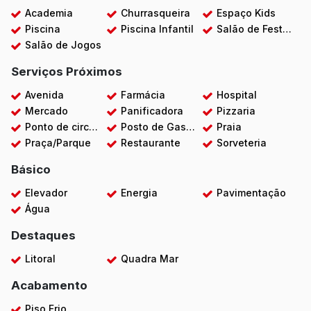
Academia
Churrasqueira
Espaço Kids
Piscina
Piscina Infantil
Salão de Festas
Salão de Jogos
Serviços Próximos
Avenida
Farmácia
Hospital
Mercado
Panificadora
Pizzaria
Ponto de circular
Posto de Gasolina
Praia
Praça/Parque
Restaurante
Sorveteria
Básico
Elevador
Energia
Pavimentação
Água
Destaques
Litoral
Quadra Mar
Acabamento
Piso Frio