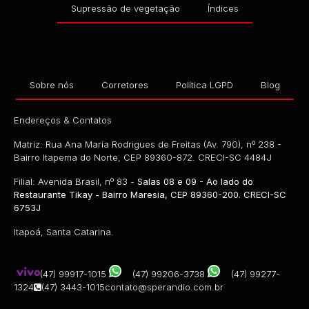
Supressão de vegetação
Índices
Empresa
Sobre nós
Corretores
Política LGPD
Blog
Endereços & Contatos
Matriz: Rua Ana Maria Rodrigues de Freitas (Av. 790), nº 238 -
Bairro Itapema do Norte, CEP 89360-872. CRECI-SC 4484J
Filial: Avenida Brasil, nº 83 -
Salas 08 e 09 - Ao lado do
Restaurante Tikay - Bairro Maresia, CEP 89360-200. CRECI-SC
6753J
Itapoá, Santa Catarina.
(47) 99917-1015
(47) 99206-3738
(47) 99277-
1324
(47) 3443-1015
contato@sperandio.com.br