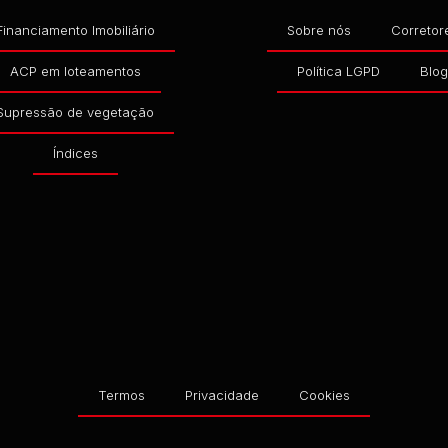
Financiamento Imobiliário
Sobre nós
Corretor
ACP em loteamentos
Política LGPD
Blo
Supressão de vegetação
Índices
Termos
Privacidade
Cookies