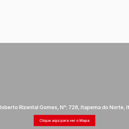
Roberto Rizental Gomes
,
N°:
728
,
Itapema do Norte
,
I
Clique aqui para ver o
Mapa