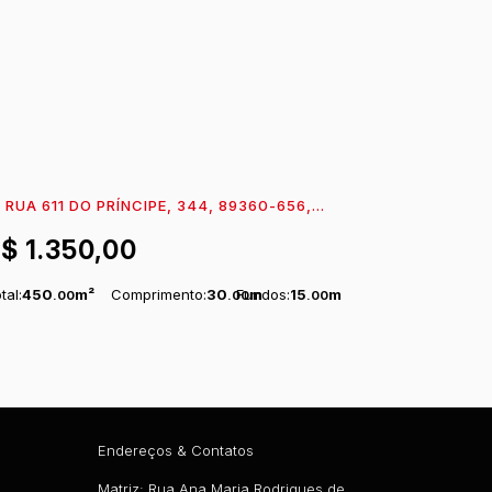
RUA 611 DO PRÍNCIPE, 344, 89360-656,
TAPEMA DO NORTE, ITAPOÁ, SANTA CATARINA,
R$
1.350,00
RASIL
tal:
450
m²
Comprimento:
30
Fundos:
m
15
m
.00
.00
.00
ente:
15
m
.00
Endereços & Contatos
Matriz: Rua Ana Maria Rodrigues de