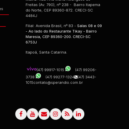
Freitas (Av. 790), nº 238 - Bairro Itapema
es
do Norte, CEP 89360-872. CRECI-SC
4484J
g
Filial: Avenida Brasil, nº 83 -
Salas 08 e 09
- Ao lado do Restaurante Tikay - Bairro
Maresia, CEP 89360-200. CRECI-SC
6753J
Itapoá, Santa Catarina.
(47) 99917-1015
(47) 99206-
3738
(47) 99277-1324
(47) 3443-
1015
contato@sperandio.com.br