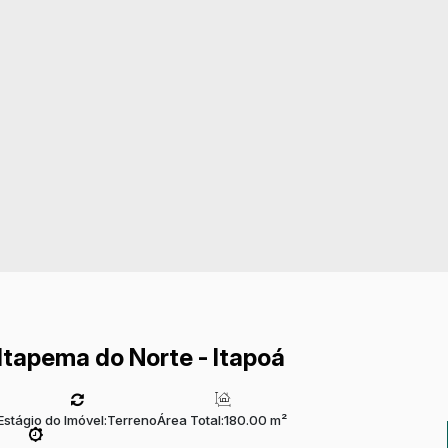
Itapema do Norte - Itapoá
Estágio do Imóvel:
Terreno
Área Total:
180.00 m²