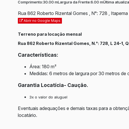
Comprimento:
30.00 m
Largura da Frente:
6.00 m
Última atualiz
Rua 862 Roberto Rizental Gomes
,
N°:
728
,
Itapema
Abrir no Google Maps
Terreno para locação mensal
Rua 862 Roberto Rizental Gomes, N.°: 728, L 24–1, 
Características:
Área: 180 m²
Medidas: 6 metros de largura por 30 metros de
Garantia Locatícia- Caução.
3x o valor do aluguel
Eventuais adequações e demais taxas para a obtençã
locatário.