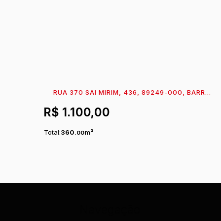
RUA 370 SAI MIRIM, 436, 89249-000, BARRA
DO SAI, ITAPOÁ, SANTA CATARINA, BRASIL
R$
1.100,00
Total:
360
m²
.00
Navegação