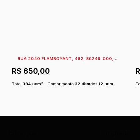
RUA 2040 FLAMBOYANT, 462, 89249-000,
BAMERINDUS, ITAPOÁ, SANTA CATARINA,
I
R$
650,00
BRASIL
B
Total:
384
m²
Comprimento:
32
Fundos:
m
12
m
To
.00
.00
.00
Frente:
12
m
Fr
.00
Serviços
Empresa