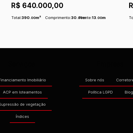
R$
640.000,00
BRASIL
Total:
390
m²
Comprimento:
30
Frente:
m
13
m
To
.00
.00
.00
Serviços
Empresa
Financiamento Imobiliário
Sobre nós
Corretor
ACP em loteamentos
Política LGPD
Blo
Supressão de vegetação
Índices