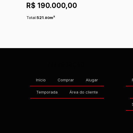
R$
190.000,00
CATARINA, BRASIL
Total:
521
m²
.80
Navegação
Início
Comprar
Alugar
Temporada
Área do cliente