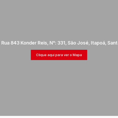
,
Rua 843 Konder Reis
,
N°:
331
,
São José
,
Itapoá
,
Sant
Clique aqui para ver o
Mapa