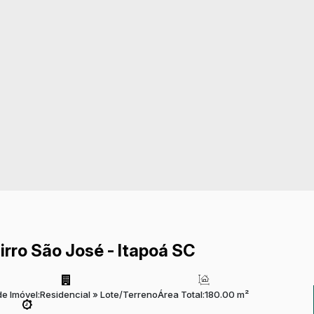
irro São José - Itapoá SC
de Imóvel:
Residencial
»
Lote/Terreno
Área Total:
180.00 m²