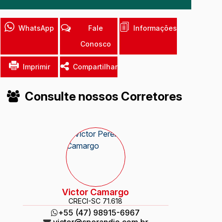
WhatsApp
Fale
Informações
Conosco
Imprimir
Compartilhar
Consulte nossos Corretores
Victor Camargo
CRECI
-SC 71.618
+55 (47) 98915-6967
victor@sperandio.com.br