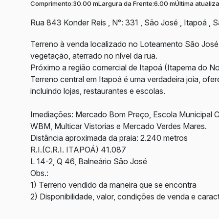
Comprimento:
30.00 m
Largura da Frente:
6.00 m
Última atualiz
Rua 843 Konder Reis
,
N°:
331
,
São José
,
Itapoá
,
S
Terreno à venda localizado no Loteamento São José.
vegetação, aterrado no nível da rua.
Próximo a região comercial de Itapoá (Itapema do No
Terreno central em Itapoá é uma verdadeira joia, ofe
incluindo lojas, restaurantes e escolas.
Imediações: Mercado Bom Preço, Escola Municipal Cl
WBM, Multicar Vistorias e Mercado Verdes Mares.
Distância aproximada da praia: 2.240 metros
R.I.(C.R.I. ITAPOÁ) 41.087
L 14-2, Q 46, Balneário São José
Obs.:
1) Terreno vendido da maneira que se encontra
2) Disponibilidade, valor, condições de venda e caract