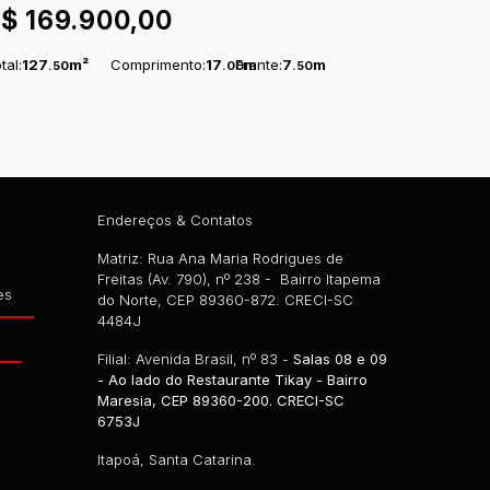
R$
169.900,00
tal:
127
m²
Comprimento:
17
Frente:
m
7
m
.50
.00
.50
Endereços & Contatos
Matriz: Rua Ana Maria Rodrigues de
Freitas (Av. 790), nº 238 - Bairro Itapema
es
do Norte, CEP 89360-872. CRECI-SC
4484J
g
Filial: Avenida Brasil, nº 83 -
Salas 08 e 09
- Ao lado do Restaurante Tikay - Bairro
Maresia, CEP 89360-200. CRECI-SC
6753J
Itapoá, Santa Catarina.