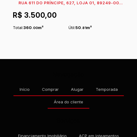
RUA 611 DO PRÍNCIPE, 627, LOJA 01, 89249-000,
BRASILIA, ITAPOÁ, SANTA CATARINA, BRASIL
R$
3.500,00
Total:
360
m²
Útil:
50
m²
.00
.81
Navegação
Início
Comprar
Alugar
Temporada
Área do cliente
Serviços
Financiamento Imobiliário
ACP em loteamentos