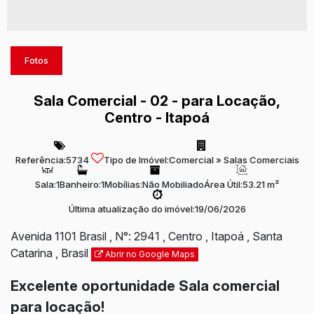
Fotos
Sala Comercial - 02 - para Locação,
Centro - Itapoá
Referência:
5734
Tipo de Imóvel:
Comercial
»
Salas Comerciais
Sala:
1
Banheiro:
1
Mobílias:
Não Mobiliado
Área Útil:
53.21 m²
Última atualização do imóvel:
19/06/2026
Avenida 1101 Brasil
,
N°:
2941
,
Centro
,
Itapoá
,
Santa
Catarina
,
Brasil
Abrir no Google Maps
Excelente oportunidade Sala comercial
para locação!