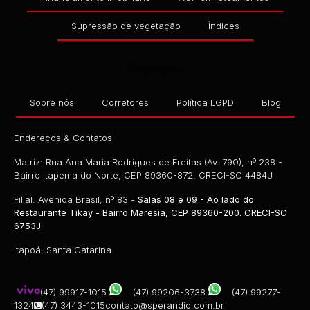
Supressão de vegetação
Índices
Empresa
Sobre nós
Corretores
Política LGPD
Blog
Endereços & Contatos
Matriz: Rua Ana Maria Rodrigues de Freitas (Av. 790), nº 238 -
Bairro Itapema do Norte, CEP 89360-872. CRECI-SC 4484J
Filial: Avenida Brasil, nº 83 -
Salas 08 e 09 - Ao lado do
Restaurante Tikay - Bairro Maresia, CEP 89360-200. CRECI-SC
6753J
Itapoá, Santa Catarina.
(47) 99917-1015
(47) 99206-3738
(47) 99277-
1324
(47) 3443-1015
contato@sperandio.com.br