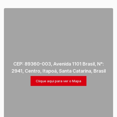
CEP: 89360-003
,
Avenida 1101 Brasil
,
N°:
2941
,
Centro
,
Itapoá
,
Santa Catarina
,
Brasil
Clique aqui para ver o
Mapa