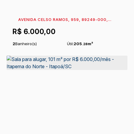
AVENIDA CELSO RAMOS, 959, 89249-000,
CAMBIJU, ITAPOÁ, SANTA CATARINA, BRASIL
R$
6.000,00
2
Banheiro(s)
Útil:
205
m²
.28