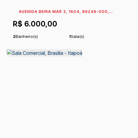
AVENIDA BEIRA MAR 3, 1604, 89249-000,
ITAPEMA DO NORTE, ITAPOÁ, SANTA CATARINA,
R$
6.000,00
BRASIL
2
Banheiro(s)
1
Sala(s)
Total:
109
m²
Útil:
101
m²
.20
.80