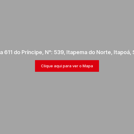
a 611 do Príncipe
,
N°:
539
,
Itapema do Norte
,
Itapoá
,
Clique aqui para ver o
Mapa