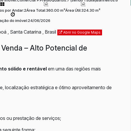
de Imóvel:
Comercial
»
Prédio
Quartos:
7 (sendo 1 suíte)
Banheiros:
6
os por Andar:
2
Área Total:
360.00 m²
Área Útil:
324.30 m²
zação do imóvel:
24/06/2026
poá
,
Santa Catarina
,
Brasil
Abrir no Google Maps
 Venda – Alto Potencial de
to sólido e rentável
em uma das regiões mais
de, localização estratégica e ótimo aproveitamento de
.
órios ou prestação de serviços;
da seguinte forma: