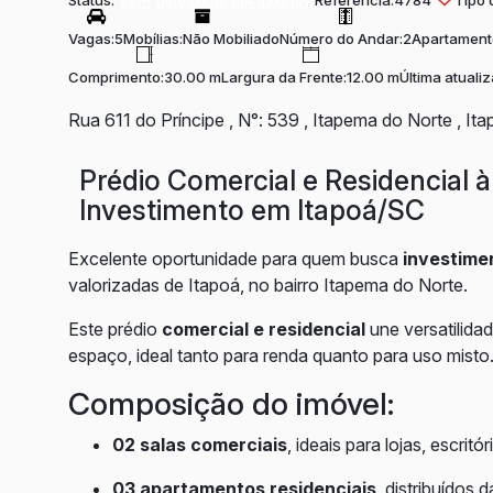
Status:
Referência:
4784
Tipo 
EXCLUSIVIDADE SPERANDIO
Vagas:
5
Mobílias:
Não Mobiliado
Número do Andar:
2
Apartament
Comprimento:
30.00 m
Largura da Frente:
12.00 m
Última atuali
Rua 611 do Príncipe
,
N°:
539
,
Itapema do Norte
,
Ita
Prédio Comercial e Residencial à
Investimento em Itapoá/SC
Excelente oportunidade para quem busca
investimen
valorizadas de Itapoá, no bairro Itapema do Norte.
Este prédio
comercial e residencial
une versatilida
espaço, ideal tanto para renda quanto para uso misto
Composição do imóvel:
02 salas comerciais
, ideais para lojas, escrit
03 apartamentos residenciais
, distribuídos 