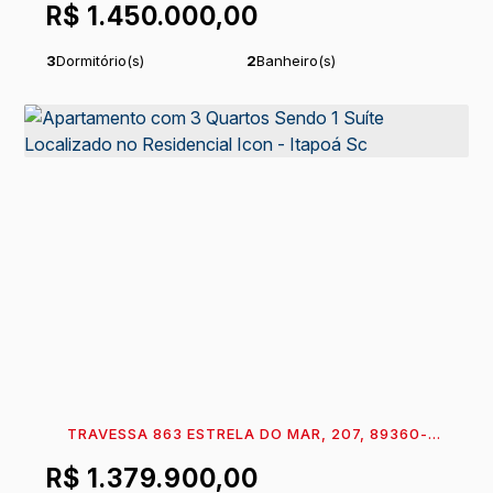
R$
1.450.000,00
CATARINA, BRASIL
3
Dormitório(s)
2
Banheiro(s)
1
Sala(s)
1
Suíte(s)
Total:
117
m²
2
Vaga(s)
.58
Útil:
92
m²
.58
TRAVESSA 863 ESTRELA DO MAR, 207, 89360-
608, ITAPEMA DO NORTE, ITAPOÁ, SANTA
R$
1.379.900,00
CATARINA, BRASIL