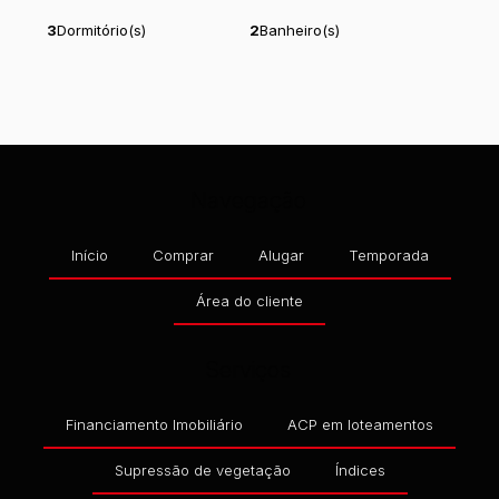
3
Dormitório(s)
2
Banheiro(s)
1
Sala(s)
1
Suíte(s)
Total:
117
m²
2
Vaga(s)
.58
Útil:
92
m²
.58
Navegação
Início
Comprar
Alugar
Temporada
Área do cliente
Serviços
Financiamento Imobiliário
ACP em loteamentos
Supressão de vegetação
Índices