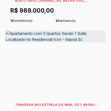
RUA OTAVIO CIPRIANO, 95, 89249-000,
ITAPEMA DO NORTE, ITAPOÁ, SANTA CATARINA,
R$
989.000,00
BRASIL
3
Dormitório(s)
2
Banheiro(s)
Privativo:
26
m²
1
Sala(s)
.35
1
Suíte(s)
Total:
107
m²
.75
Útil:
81
m²
.40
TRAVESSA 863 ESTRELA DO MAR, 207, 89360-
608, ITAPEMA DO NORTE, ITAPOÁ, SANTA