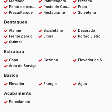
Mercado
Panificadora
Pizzaria
Ponto de circular
Posto de Gasolina
Praia
Praça/Parque
Restaurante
Sorveteria
Destaques
Alarme
Bicicletário
Decorado
Frente para o Mar
Litoral
Portão Eletrônico
Quintal
Estrutura
Copa
Cozinha
Elevador de Serviço
Área de Serviço
Básico
Elevador
Energia
Água
Acabamento
Porcelanato