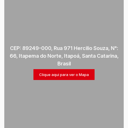
CEP: 89249-000
,
Rua 971 Hercilio Souza
,
N°:
66
,
Itapema do Norte
,
Itapoá
,
Santa Catarina
,
Brasil
Clique aqui para ver o
Mapa