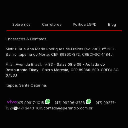
Empresa
Sobre nós
Corretores
Política LGPD
Blog
Endereços & Contatos
Matriz: Rua Ana Maria Rodrigues de Freitas (Av. 790), nº 238 -
Bairro Itapema do Norte, CEP 89360-872. CRECI-SC 4484J
Filial: Avenida Brasil, nº 83 -
Salas 08 e 09 - Ao lado do
Restaurante Tikay - Bairro Maresia, CEP 89360-200. CRECI-SC
6753J
Itapoá, Santa Catarina.
(47) 99917-1015
(47) 99206-3738
(47) 99277-
1324
(47) 3443-1015
contato@sperandio.com.br