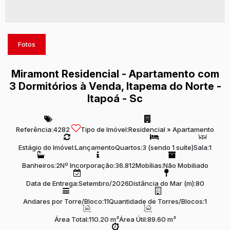
Fotos
Miramont Residencial - Apartamento com
3 Dormitórios à Venda, Itapema do Norte -
Itapoá - Sc
Referência:
4282
Tipo de Imóvel:
Residencial
»
Apartamento
Estágio do Imóvel:
Lançamento
Quartos:
3 (sendo 1 suíte)
Sala:
1
Banheiros:
2
Nº Incorporação:
36.812
Mobílias:
Não Mobiliado
Data de Entrega:
Setembro/2026
Distância do Mar (m):
80
Andares por Torre/Bloco:
11
Quantidade de Torres/Blocos:
1
Área Total:
110.20 m²
Área Útil:
89.60 m²