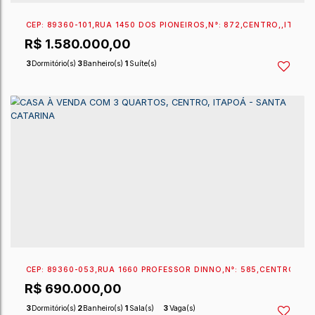
EXCLUSIVIDADE SPERANDIO
CEP: 89360-101
,
RUA 1450 DOS PIONEIROS
,
N°:
872
,
C
R$
1.580.000,00
3
Dormitório(s)
3
Banheiro(s)
1
Suíte(s)