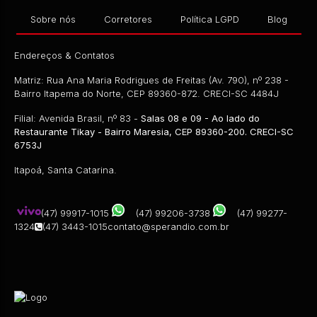
Sobre nós
Corretores
Política LGPD
Blog
Endereços & Contatos
CEP: 89360-099
,
TRAVESSA 1480 CONSTANTINO FAN
Matriz: Rua Ana Maria Rodrigues de Freitas (Av. 790), nº 238 -
R$
299.999,00
Bairro Itapema do Norte, CEP 89360-872. CRECI-SC 4484J
2
Dormitório(s)
1
Banheiro(s)
1
Sala(s)
1
Vaga(s)
Filial: Avenida Brasil, nº 83 -
Salas 08 e 09 - Ao lado do
Restaurante Tikay - Bairro Maresia, CEP 89360-200. CRECI-SC
6753J
Itapoá, Santa Catarina.
(47) 99917-1015
(47) 99206-3738
(47) 99277-
1324
(47) 3443-1015
contato@sperandio.com.br