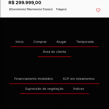
CEP: 89360-037
,
RUA 1311 OURO PRETO
,
N°:
280
,
CEN
Navegação
R$
310.000,00
Início
Comprar
Alugar
Temporada
2
Dormitório(s)
1
Banheiro(s)
1
Sala(s)
1
Suíte(s)
Área do cliente
Serviços
Financiamento Imobiliário
ACP em loteamentos
Supressão de vegetação
Índices
Empresa