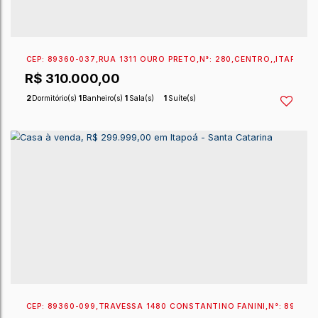
CEP: 89360-133
,
RUA 1320 DRA. ELOIZA BELO
,
N°:
75
R$
379.000,00
2
Dormitório(s)
2
Banheiro(s)
1
Sala(s)
1
Suíte(s)