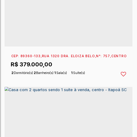
EXCLUSIVIDADE SPERANDIO
CEP: 89360-023
,
RUA 1305 MARIA DE LOURDES SAN
R$
420.000,00
2
Dormitório(s)
1
Banheiro(s)
1
Sala(s)