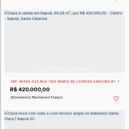
CEP: 89360-053
,
RUA 1660 PROFESSOR DINNO
,
N°:
58
R$
690.000,00
3
Dormitório(s)
2
Banheiro(s)
1
Sala(s)
3
Vaga(s)