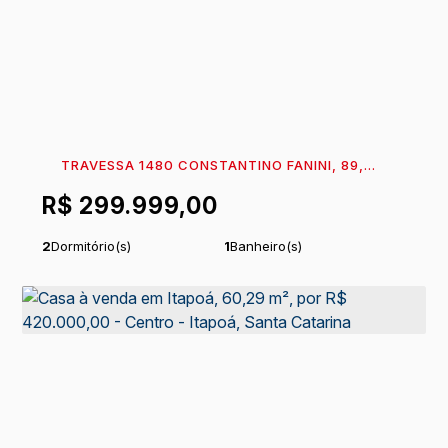
TRAVESSA 1480 CONSTANTINO FANINI, 89,
89360-099, CENTRO, ITAPOÁ, SANTA CATARINA,
R$
299.999,00
BRASIL
2
Dormitório(s)
1
Banheiro(s)
Privativo:
52
m²
1
Sala(s)
.32
1
Vaga(s)
Comprimento:
14
m
.10
Frente:
6
m
.40