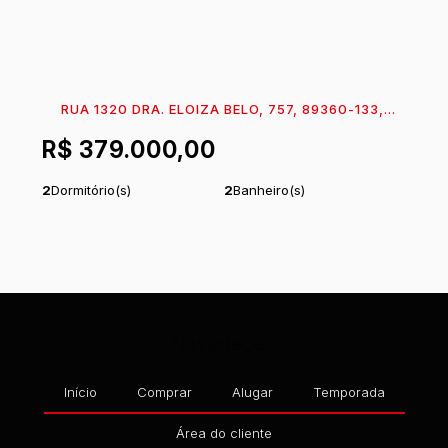
RUA 1320 DRA. ELOIZA BELO, 757, 89360-133,
CENTRO, ITAPOÁ, SANTA CATARINA, BRASIL
R$
379.000,00
2
Dormitório(s)
2
Banheiro(s)
1
Sala(s)
1
Suíte(s)
Total:
180
m²
Útil:
50
m²
.00
.00
Comprimento:
30
m
Frente:
6
m
.00
.00
Navegação
Início
Comprar
Alugar
Temporada
Área do cliente