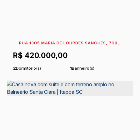
RUA 1305 MARIA DE LOURDES SANCHES, 709,
89360-023, CENTRO, ITAPOÁ, SANTA CATARINA,
R$
420.000,00
BRASIL
2
Dormitório(s)
1
Banheiro(s)
Privativo:
60
m²
1
Sala(s)
.29
Total:
151
m²
1
Vaga(s)
.20
Comprimento:
16
m
Frente:
9
m
.00
.45