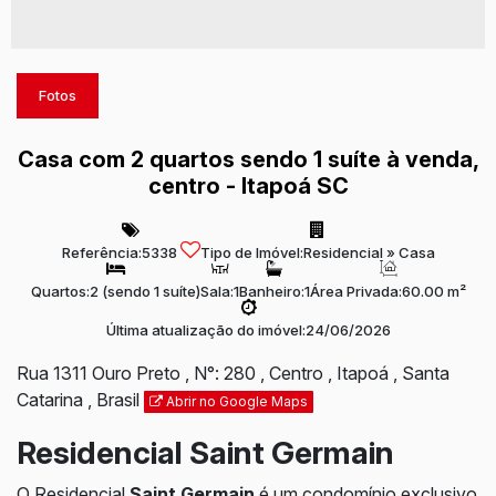
Fotos
Casa com 2 quartos sendo 1 suíte à venda,
centro - Itapoá SC
Referência:
5338
Tipo de Imóvel:
Residencial
»
Casa
Quartos:
2 (sendo 1 suíte)
Sala:
1
Banheiro:
1
Área Privada:
60.00 m²
Última atualização do imóvel:
24/06/2026
Rua 1311 Ouro Preto
,
N°:
280
,
Centro
,
Itapoá
,
Santa
Catarina
,
Brasil
Abrir no Google Maps
Residencial Saint Germain
O Residencial
Saint Germain
é um condomínio exclusivo