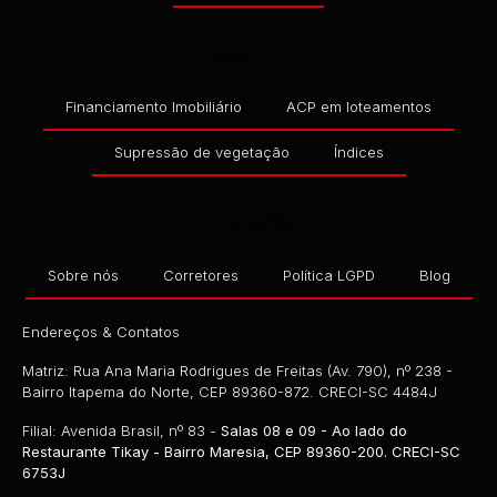
Serviços
Financiamento Imobiliário
ACP em loteamentos
Supressão de vegetação
Índices
Empresa
Sobre nós
Corretores
Política LGPD
Blog
Endereços & Contatos
Matriz: Rua Ana Maria Rodrigues de Freitas (Av. 790), nº 238 -
Bairro Itapema do Norte, CEP 89360-872. CRECI-SC 4484J
Filial: Avenida Brasil, nº 83 -
Salas 08 e 09 - Ao lado do
Restaurante Tikay - Bairro Maresia, CEP 89360-200. CRECI-SC
6753J