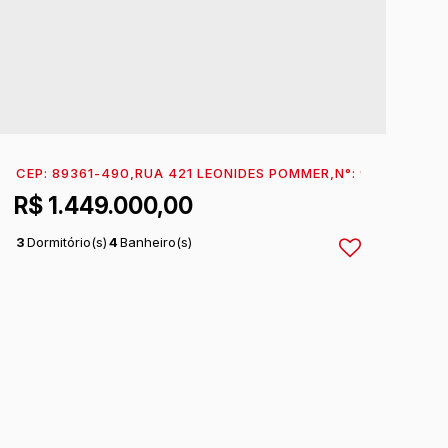
INHA DO MAR
CEP: 89361-490
,
ITAPOÁ
,
RUA 421 LEONIDES POMMER
,
SANTA CATARINA
,
BRASIL
,
N°:
942
,
RAINHA
R$
1.449.000,00
3
Dormitório(s)
4
Banheiro(s)
1
Sala(s)
3
Suíte(s)