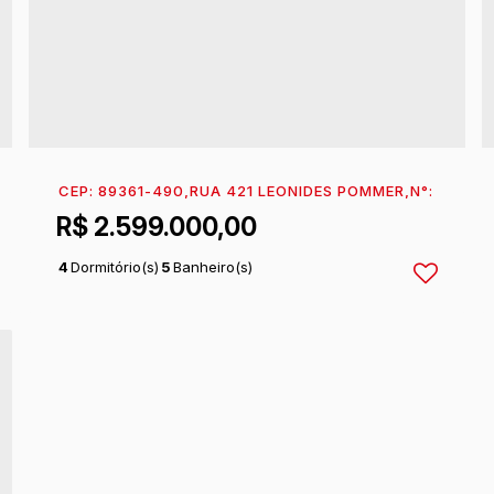
42
,
RAINHA DO MAR
CEP: 89361-490
,
ITAPOÁ
,
RUA 421 LEONIDES POMMER
,
SANTA CATARINA
,
BRASIL
,
N°:
942
,
RA
R$
2.599.000,00
4
Dormitório(s)
5
Banheiro(s)
1
Sala(s)
4
Suíte(s)