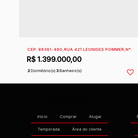
CEP: 89361-490
,
RUA 421 LEONIDES POMMER
,
N°:
9
R$
1.399.000,00
2
Dormitório(s)
3
Banheiro(s)
1
Sala(s)
2
Suíte(s)
1 ~ 2
Vaga(s)
Navegação
Início
Comprar
Alugar
Temporada
Área do cliente