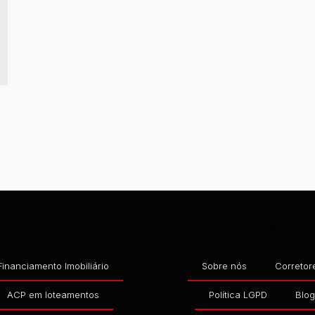
42
,
RAINHA DO MAR
,
ITAPOÁ
,
SANTA CATARINA
,
BRASIL
Serviços
Empresa
Financiamento Imobiliário
Sobre nós
Corretor
ACP em loteamentos
Política LGPD
Blo