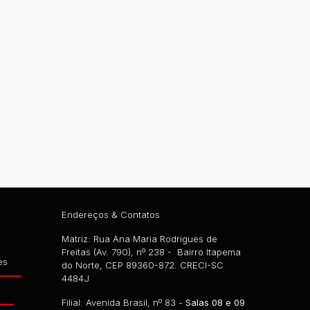
Endereços & Contatos
Matriz: Rua Ana Maria Rodrigues de
Freitas (Av. 790), nº 238 - Bairro Itapema
es
do Norte, CEP 89360-872. CRECI-SC
4484J
g
Filial: Avenida Brasil, nº 83 -
Salas 08 e 09