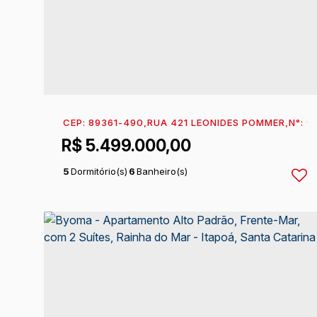
CEP: 89361-490
,
RUA 421 LEONIDES POMMER
,
N°:
9
R$
5.499.000,00
5
Dormitório(s)
6
Banheiro(s)
2
Sala(s)
5
Suíte(s)