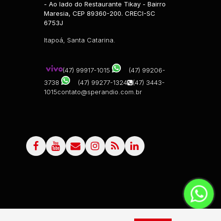
- Ao lado do Restaurante Tikay - Bairro
Maresia, CEP 89360-200. CRECI-SC
6753J
Itapoá, Santa Catarina.
(47) 99917-1015
(47) 99206-
3738
(47) 99277-1324
(47) 3443-
1015
contato@sperandio.com.br