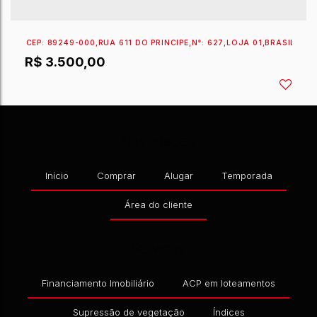
CEP: 89249-000
,
RUA 611 DO PRÍNCIPE
,
N°:
627
,
LOJA 
Navegação
R$
3.500,00
Início
Comprar
Alugar
Temporada
Área do cliente
Serviços
Financiamento Imobiliário
ACP em loteamentos
Supressão de vegetação
Índices