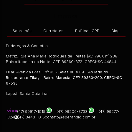
Empresa
Sobre nós
Corretores
Política LGPD
Blog
Endereços & Contatos
Matriz: Rua Ana Maria Rodrigues de Freitas (Av. 790), nº 238 -
Bairro Itapema do Norte, CEP 89360-872. CRECI-SC 4484J
Filial: Avenida Brasil, nº 83 -
Salas 08 e 09 - Ao lado do
Restaurante Tikay - Bairro Maresia, CEP 89360-200. CRECI-SC
6753J
Itapoá, Santa Catarina.
(47) 99917-1015
(47) 99206-3738
(47) 99277-
1324
(47) 3443-1015
contato@sperandio.com.br