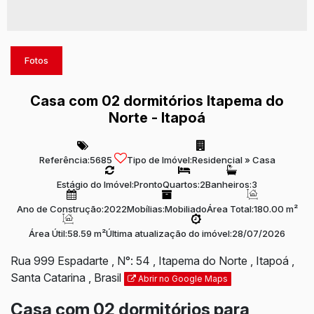
Fotos
Casa com 02 dormitórios Itapema do
Norte - Itapoá
Referência:
5685
Tipo de Imóvel:
Residencial
»
Casa
Estágio do Imóvel:
Pronto
Quartos:
2
Banheiros:
3
Ano de Construção:
2022
Mobílias:
Mobiliado
Área Total:
180.00 m²
Área Útil:
58.59 m²
Última atualização do imóvel:
28/07/2026
Rua 999 Espadarte
,
N°:
54
,
Itapema do Norte
,
Itapoá
,
Santa Catarina
,
Brasil
Abrir no Google Maps
Casa com 02 dormitórios para