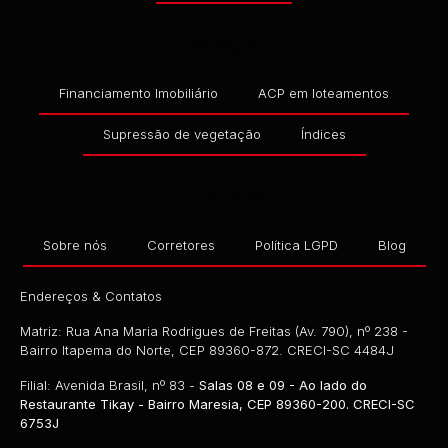
Serviços
Financiamento Imobiliário
ACP em loteamentos
Supressão de vegetação
Índices
Empresa
Sobre nós
Corretores
Política LGPD
Blog
Endereços & Contatos
Matriz: Rua Ana Maria Rodrigues de Freitas (Av. 790), nº 238 -
Bairro Itapema do Norte, CEP 89360-872. CRECI-SC 4484J
Filial: Avenida Brasil, nº 83 -
Salas 08 e 09 - Ao lado do
Restaurante Tikay - Bairro Maresia, CEP 89360-200. CRECI-SC
6753J