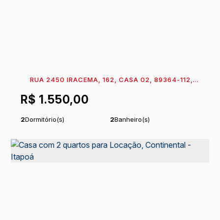
RUA 2450 IRACEMA, 162, CASA 02, 89364-112,
PONTAL DO NORTE, ITAPOÁ, SANTA CATARINA,
R$
1.550,00
BRASIL
2
Dormitório(s)
2
Banheiro(s)
1
Sala(s)
1
Suíte(s)
Total:
102
m²
Útil:
55
m²
.00
.64