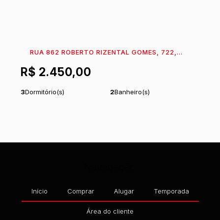
RUA 862 ROBERTO RIZENTAL GOMES, 722,
RESIDENCIAL PRÍNCIPE, 89360-760, ITAPEMA DO
R$
2.450,00
NORTE, ITAPOÁ, SANTA CATARINA, BRASIL
3
Dormitório(s)
2
Banheiro(s)
1
Sala(s)
1
Suíte(s)
1
Vaga(s)
Útil:
86
m²
.38
Terreno:
180
m²
.00
Navegação
Início
Comprar
Alugar
Temporada
Área do cliente