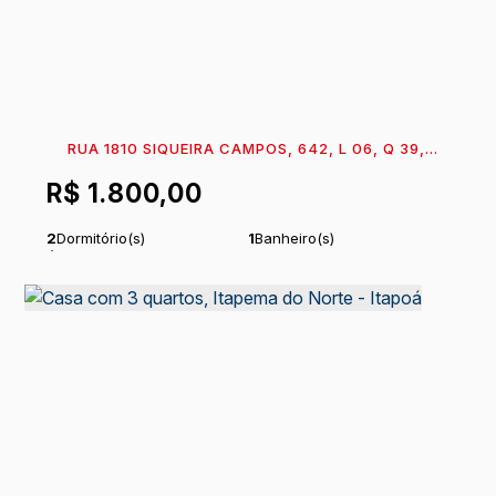
RUA 1810 SIQUEIRA CAMPOS, 642, L 06, Q 39,
89363-208, CONTINENTAL, ITAPOÁ, SANTA
R$
1.800,00
CATARINA, BRASIL
2
Dormitório(s)
1
Banheiro(s)
Útil:
64
m²
.00