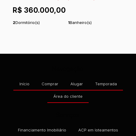
NORTE, ITAPOÁ, SANTA CATARINA, BRASIL
R$
360.000,00
2
Dormitório(s)
1
Banheiro(s)
1
Sala(s)
Total:
180
m²
.00
Útil:
63
m²
Comprimento:
30
m
.66
.00
Frente:
6
m
.00
Navegação
Início
Comprar
Alugar
Temporada
Área do cliente
Serviços
Financiamento Imobiliário
ACP em loteamentos