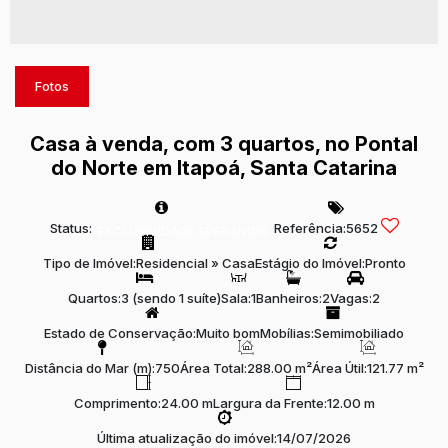
Fotos
Casa à venda, com 3 quartos, no Pontal
do Norte em Itapoá, Santa Catarina
Status:
Referência:
5652
EXCLUSIVIDADE SPERANDIO
Tipo de Imóvel:
Residencial
»
Casa
Estágio do Imóvel:
Pronto
Quartos:
3 (sendo 1 suíte)
Sala:
1
Banheiros:
2
Vagas:
2
Estado de Conservação:
Muito bom
Mobílias:
Semimobiliado
Distância do Mar (m):
750
Área Total:
288.00 m²
Área Útil:
121.77 m²
Comprimento:
24.00 m
Largura da Frente:
12.00 m
Última atualização do imóvel:
14/07/2026