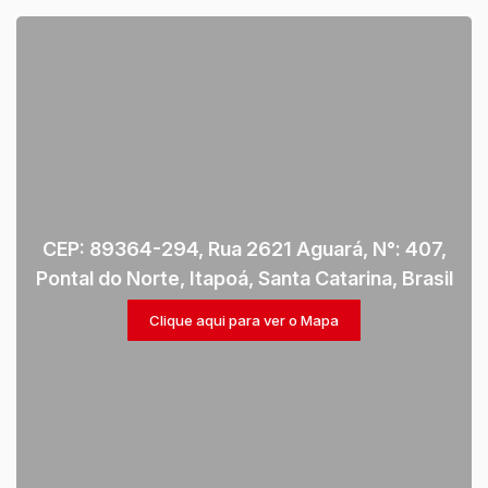
CEP: 89364-294
,
Rua 2621 Aguará
,
N°:
407
,
Pontal do Norte
,
Itapoá
,
Santa Catarina
,
Brasil
Clique aqui para ver o
Mapa