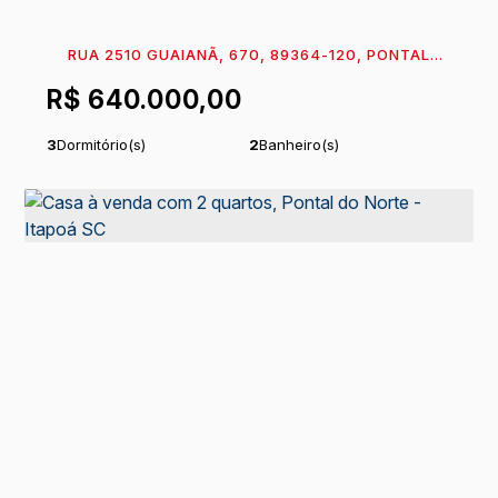
RUA 2510 GUAIANÃ, 670, 89364-120, PONTAL
DO NORTE, ITAPOÁ, SANTA CATARINA, BRASIL
R$
640.000,00
3
Dormitório(s)
2
Banheiro(s)
Privativo:
98
m²
1
Sala(s)
.18
1
Vaga(s)
Terreno:
360
m²
.00
Comprimento:
30
m
Frente:
12
m
.00
.00