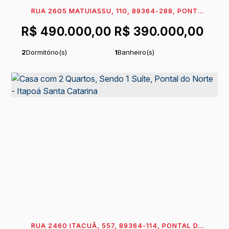
RUA 2605 MATUIASSU, 110, 89364-288, PONTAL
DO NORTE, ITAPOÁ, SANTA CATARINA, BRASIL
R$
490.000,00
R$
390.000,00
2
Dormitório(s)
1
Banheiro(s)
Privativo:
128
m²
1
Sala(s)
.00
Total:
128
m²
1
Vaga(s)
.00
200m
Distância do Mar
Útil:
128
m²
.00
Terreno:
288
m²
Comprimento:
24
m
.00
.00
Fundos:
12
m
Frente:
12
m
.00
.00
Lado Direito:
24
m
Lado Esquerdo:
24
m
.00
.00
RUA 2460 ITACUÃ, 557, 89364-114, PONTAL DO