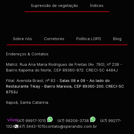
Supressão de vegetação
Índices
Empresa
Sobre nós
Corretores
Política LGPD
Blog
Endereços & Contatos
Matriz: Rua Ana Maria Rodrigues de Freitas (Av. 790), nº 238 -
Bairro Itapema do Norte, CEP 89360-872. CRECI-SC 4484J
Filial: Avenida Brasil, nº 83 -
Salas 08 e 09 - Ao lado do
Restaurante Tikay - Bairro Maresia, CEP 89360-200. CRECI-SC
6753J
Itapoá, Santa Catarina.
(47) 99917-1015
(47) 99206-3738
(47) 99277-
1324
(47) 3443-1015
contato@sperandio.com.br