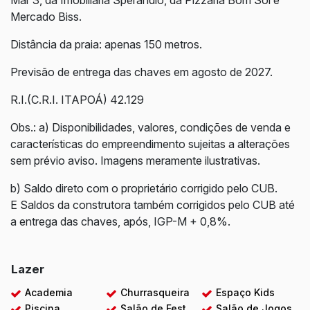
Mar 3, da Imobiliária Sperandio, da Pizzaria Bom Sol e
Mercado Biss.
Distância da praia: apenas 150 metros.
Previsão de entrega das chaves em agosto de 2027.
R.I.(C.R.I. ITAPOÁ) 42.129
Obs.: a) Disponibilidades, valores, condições de venda e
características do empreendimento sujeitas a alterações
sem prévio aviso. Imagens meramente ilustrativas.
b) Saldo direto com o proprietário corrigido pelo CUB.
E Saldos da construtora também corrigidos pelo CUB até
a entrega das chaves, após, IGP-M + 0,8%.
Lazer
Academia
Churrasqueira
Espaço Kids
Piscina
Salão de Festas
Salão de Jogos