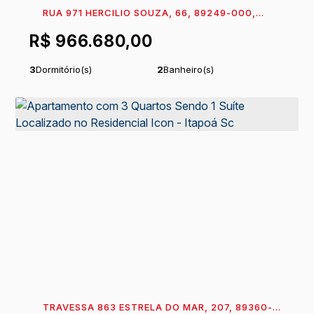
RUA 971 HERCILIO SOUZA, 66, 89249-000,
ITAPEMA DO NORTE, ITAPOÁ, SANTA CATARINA,
R$
966.680,00
BRASIL
3
Dormitório(s)
2
Banheiro(s)
1
Sala(s)
1
Suíte(s)
Total:
110
m²
80m
Distância do Mar
.20
Útil:
89
m²
.60
TRAVESSA 863 ESTRELA DO MAR, 207, 89360-