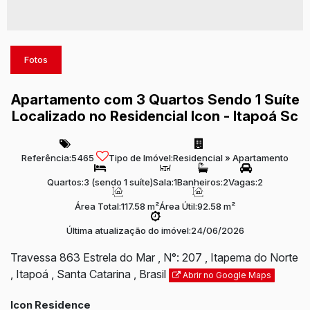
Fotos
Apartamento com 3 Quartos Sendo 1 Suíte
Localizado no Residencial Icon - Itapoá Sc
Referência:
5465
Tipo de Imóvel:
Residencial
»
Apartamento
Quartos:
3 (sendo 1 suíte)
Sala:
1
Banheiros:
2
Vagas:
2
Área Total:
117.58 m²
Área Útil:
92.58 m²
Última atualização do imóvel:
24/06/2026
Travessa 863 Estrela do Mar
,
N°:
207
,
Itapema do Norte
,
Itapoá
,
Santa Catarina
,
Brasil
Abrir no Google Maps
Icon Residence