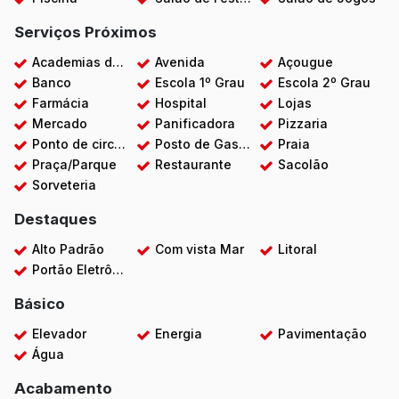
Serviços Próximos
Academias de ginástica
Avenida
Açougue
Banco
Escola 1º Grau
Escola 2º Grau
Farmácia
Hospital
Lojas
Mercado
Panificadora
Pizzaria
Ponto de circular
Posto de Gasolina
Praia
Praça/Parque
Restaurante
Sacolão
Sorveteria
Destaques
Alto Padrão
Com vista Mar
Litoral
Portão Eletrônico
Básico
Elevador
Energia
Pavimentação
Água
Acabamento