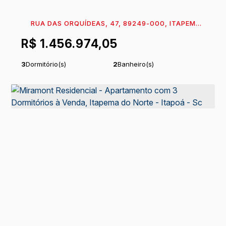
RUA DAS ORQUÍDEAS, 47, 89249-000, ITAPEMA
DO NORTE, ITAPOÁ, SANTA CATARINA, BRASIL
R$
1.456.974,05
3
Dormitório(s)
2
Banheiro(s)
1
Sala(s)
1
Suíte(s)
Útil:
98
~ 106
m²
.68
.34