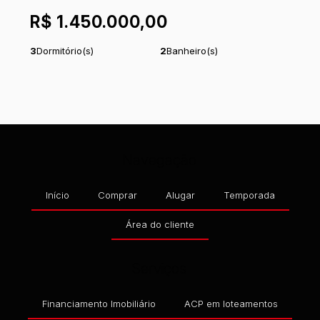
608, ITAPEMA DO NORTE, ITAPOÁ, SANTA
R$
1.450.000,00
CATARINA, BRASIL
3
Dormitório(s)
2
Banheiro(s)
1
Sala(s)
1
Suíte(s)
Total:
117
m²
2
Vaga(s)
.58
Útil:
92
m²
.58
Navegação
Início
Comprar
Alugar
Temporada
Área do cliente
Serviços
Financiamento Imobiliário
ACP em loteamentos