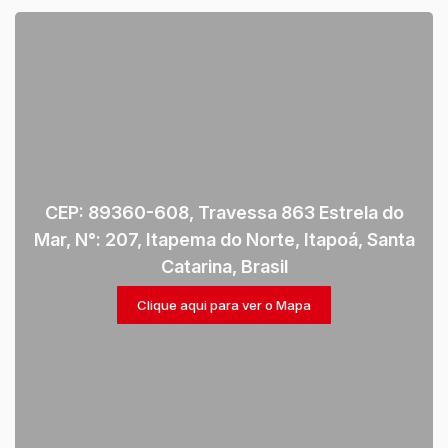
CEP: 89360-608
,
Travessa 863 Estrela do
Mar
,
N°:
207
,
Itapema do Norte
,
Itapoá
,
Santa
Catarina
,
Brasil
Clique aqui para ver o
Mapa