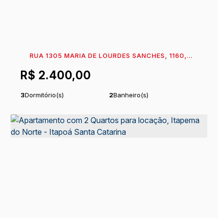
RUA 1305 MARIA DE LOURDES SANCHES, 1160,
AP 101, 89360-023, CENTRO, ITAPOÁ, SANTA
R$
2.400,00
CATARINA, BRASIL
3
Dormitório(s)
2
Banheiro(s)
1
Sala(s)
1
Suíte(s)
1
Vaga(s)
Útil:
95
m²
.19