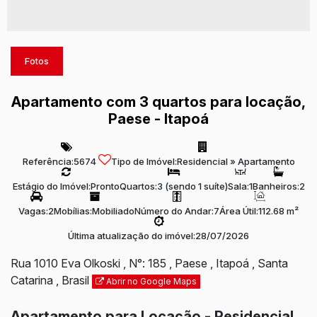
Fotos
Apartamento com 3 quartos para locação,
Paese - Itapoá
Referência:
5674
Tipo de Imóvel:
Residencial
»
Apartamento
Estágio do Imóvel:
Pronto
Quartos:
3 (sendo 1 suíte)
Sala:
1
Banheiros:
2
Vagas:
2
Mobílias:
Mobiliado
Número do Andar:
7
Área Útil:
112.68 m²
Última atualização do imóvel:
28/07/2026
Rua 1010 Eva Olkoski
,
N°:
185
,
Paese
,
Itapoá
,
Santa
Catarina
,
Brasil
Abrir no Google Maps
Apartamento para Locação - Residencial