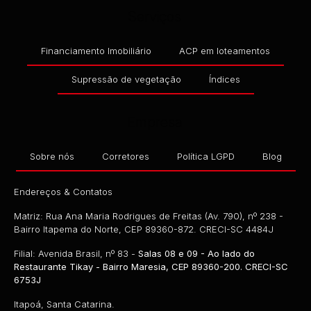
Serviços
Financiamento Imobiliário
ACP em loteamentos
Supressão de vegetação
Índices
Empresa
Sobre nós
Corretores
Política LGPD
Blog
Endereços & Contatos
Matriz: Rua Ana Maria Rodrigues de Freitas (Av. 790), nº 238 -
Bairro Itapema do Norte, CEP 89360-872. CRECI-SC 4484J
Filial: Avenida Brasil, nº 83 -
Salas 08 e 09 - Ao lado do
Restaurante Tikay - Bairro Maresia, CEP 89360-200. CRECI-SC
6753J
Itapoá, Santa Catarina.