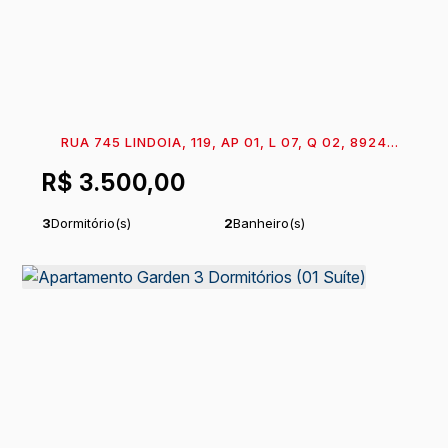
RUA 745 LINDOIA, 119, AP 01, L 07, Q 02, 89249-
000, ITAPEMA DO NORTE, ITAPOÁ, SANTA
R$
3.500,00
CATARINA, BRASIL
3
Dormitório(s)
2
Banheiro(s)
1
Sala(s)
1
Suíte(s)
Útil:
118
m²
.48