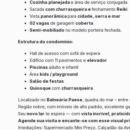
Cozinha
planejada
e área de serviço conjugada
Sacada
com churrasqueira e
fechamento
Reiki
Vista
panorâmica
para
cidade, serra e mar
02 vagas
de garagem
coberta
Semi-mobiliado
no modelo porteira fechada.
Estrutura do condomínio:
Hall de acesso com sofá de espera
Edifício com 11 pavimentos e
elevador
Piscinas
adulto e infantil
Área
kids / playground
Salão de festas
Quiosque
com
churrasqueira
Localizado no
Balneário Paese
, quadra do mar – entre 
Região nobre, com imóveis de alto padrão, excelente ga
Seu
novo lar
te espera — com
vista incrível, pratici
Agende sua visita e encante-se com esse visual pri
Imediações: Supermercado Mini Preço, Calçadão da Aveni