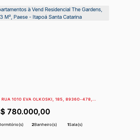
RUA 1010 EVA OLKOSKI, 185, 89360-478,
AESE, ITAPOÁ, SANTA CATARINA, BRASIL
R$
780.000,00
Dormitório(s)
2
Banheiro(s)
1
Sala(s)
uíte(s)
Total:
96
m²
1
Vaga(s)
.29
20m
Distância
Útil:
78
m²
.63
do Mar