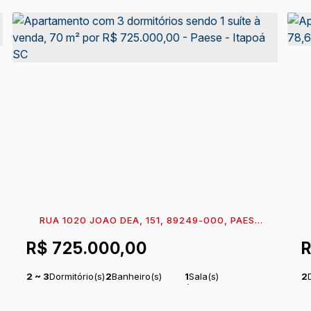
RUA 1020 JOAO DEA, 151, 89249-000, PAESE,
ITAPOÁ, SANTA CATARINA, BRASIL
P
R$
725.000,00
2 ~ 3
Dormitório(s)
2
Banheiro(s)
1
Sala(s)
2
1
Suíte(s)
1 ~ 2
Vaga(s)
Útil:
70
m²
1
S
.67
1