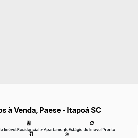
s à Venda, Paese - Itapoá SC
de Imóvel:
Residencial
»
Apartamento
Estágio do Imóvel:
Pronto