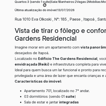
Quartos:
3 (sendo 1 suíte)
Sala:
1
Banheiros:
2
Vagas:
2
Mobílias:
Mob
Última atualização do imóvel:
13/07/2026
Rua 1010 Eva Olkoski
,
N°:
185
,
Paese
,
Itapoá
,
Sant
Vista de tirar o fôlego e conf
Gardens Residencial
Imagine morar em um apartamento com
vista panorâm
desejados de Itapoá.
Localizado no
Edifício The Gardens Residencial
, voc
envidraçada (Reiki)
e infraestrutura completa para vive
Ideal para quem busca um lar funcional e pronto para rec
privilegiada e uma área de lazer que encanta crianças e 
Características do imóvel:
Apartamento 701, localizado no 7° andar.
03 dormitórios (sendo 01
suíte
)
Sala de estar e jantar
integradas