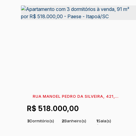
RUA MANOEL PEDRO DA SILVEIRA, 421,
89249-000, PAESE, ITAPOÁ, SANTA CATARINA,
R$
518.000,00
BRASIL
3
Dormitório(s)
2
Banheiro(s)
1
Sala(s)
1
Suíte(s)
Total:
91
m²
Útil:
91
m²
.89
.89