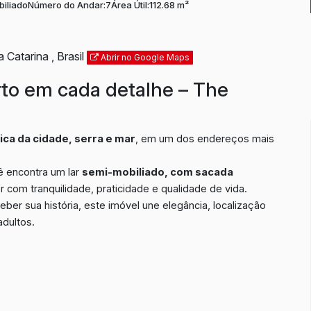
iliado
Número do Andar:
7
Área Útil:
112.68 m²
a Catarina
,
Brasil
Abrir no Google Maps
orto em cada detalhe – The
ica da cidade, serra e mar
, em um dos endereços mais
ê encontra um lar
semi-mobiliado, com sacada
r com tranquilidade, praticidade e qualidade de vida.
eber sua história, este imóvel une elegância, localização
adultos.