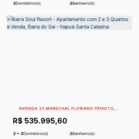
3
Dormitório(s)
2
Banheiro(s)
1
Suíte(s)
AVENIDA 23 MARECHAL FLORIANO PEIXOTO,
89361-774, BARRA DO SAI, ITAPOÁ, SANTA
R$
535.995,60
CATARINA, BRASIL
2 ~ 3
Dormitório(s)
2
Banheiro(s)
1
Sala(s)
1
Suíte(s)