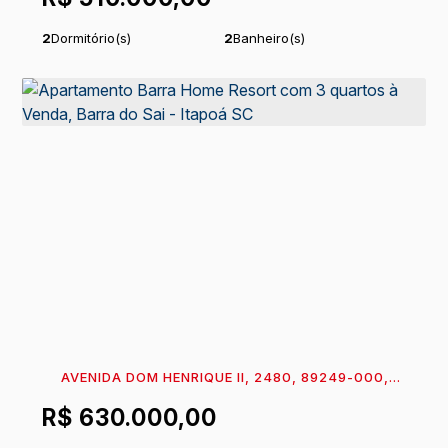
2
Dormitório(s)
2
Banheiro(s)
1
Suíte(s)
Total:
64
m²
.75
Útil:
52
m²
.25
AVENIDA DOM HENRIQUE II, 2480, 89249-000,
BARRA DO SAI, ITAPOÁ, SANTA CATARINA, BRASIL
R$
630.000,00