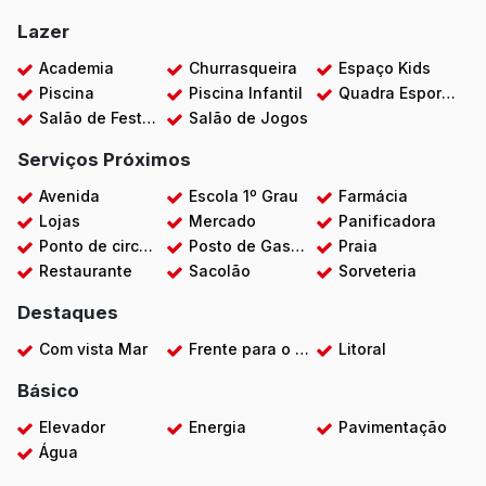
Lazer
Academia
Churrasqueira
Espaço Kids
Piscina
Piscina Infantil
Quadra Esportiva
Salão de Festas
Salão de Jogos
Serviços Próximos
Avenida
Escola 1º Grau
Farmácia
Lojas
Mercado
Panificadora
Ponto de circular
Posto de Gasolina
Praia
Restaurante
Sacolão
Sorveteria
Destaques
Com vista Mar
Frente para o Mar
Litoral
Básico
Elevador
Energia
Pavimentação
Água