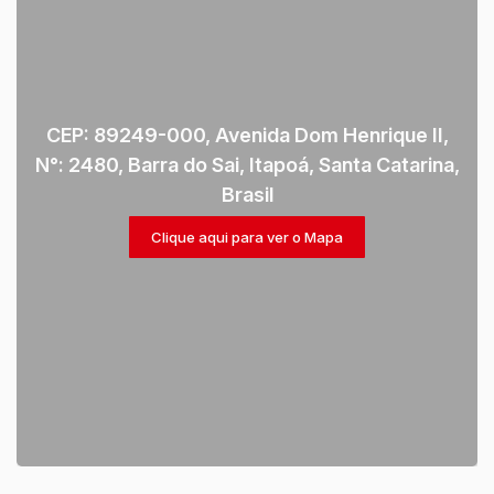
CEP: 89249-000
,
Avenida Dom Henrique II
,
N°:
2480
,
Barra do Sai
,
Itapoá
,
Santa Catarina
,
Brasil
Clique aqui para ver o
Mapa