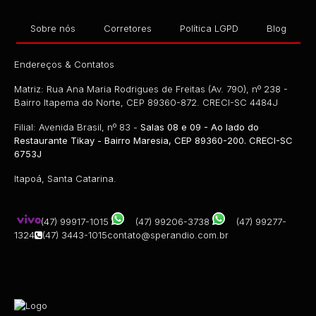
Sobre nós
Corretores
Política LGPD
Blog
Endereços & Contatos
Matriz: Rua Ana Maria Rodrigues de Freitas (Av. 790), nº 238 -
Bairro Itapema do Norte, CEP 89360-872. CRECI-SC 4484J
Filial: Avenida Brasil, nº 83 -
Salas 08 e 09 - Ao lado do
Restaurante Tikay - Bairro Maresia, CEP 89360-200. CRECI-SC
6753J
Itapoá, Santa Catarina.
(47) 99917-1015
(47) 99206-3738
(47) 99277-
1324
(47) 3443-1015
contato@sperandio.com.br