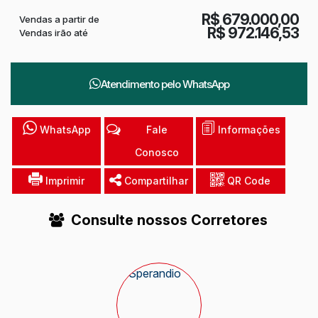
R$
679.000,00
Vendas a partir de
R$
972.146,53
Vendas irão até
Atendimento pelo
WhatsApp
WhatsApp
Fale
Informações
Conosco
Imprimir
Compartilhar
QR Code
Consulte nossos Corretores