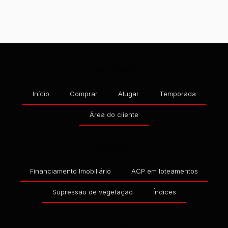
Total:
64
m²
Útil:
52
m²
.75
.25
Navegação
Início
Comprar
Alugar
Temporada
Área do cliente
Serviços
Financiamento Imobiliário
ACP em loteamentos
Supressão de vegetação
Índices
Empresa