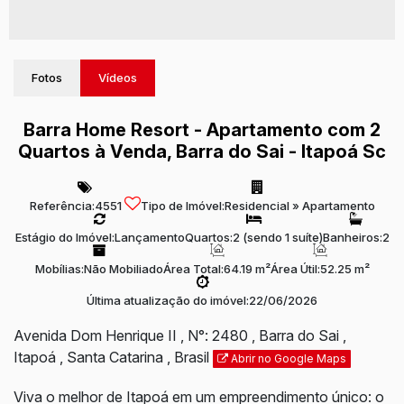
Fotos
Vídeos
Barra Home Resort - Apartamento com 2
Quartos à Venda, Barra do Sai - Itapoá Sc
Referência:
4551
Tipo de Imóvel:
Residencial
»
Apartamento
Estágio do Imóvel:
Lançamento
Quartos:
2 (sendo 1 suíte)
Banheiros:
2
Mobílias:
Não Mobiliado
Área Total:
64.19 m²
Área Útil:
52.25 m²
Última atualização do imóvel:
22/06/2026
Avenida Dom Henrique II
,
N°:
2480
,
Barra do Sai
,
Itapoá
,
Santa Catarina
,
Brasil
Abrir no Google Maps
Viva o melhor de Itapoá em um empreendimento único: o