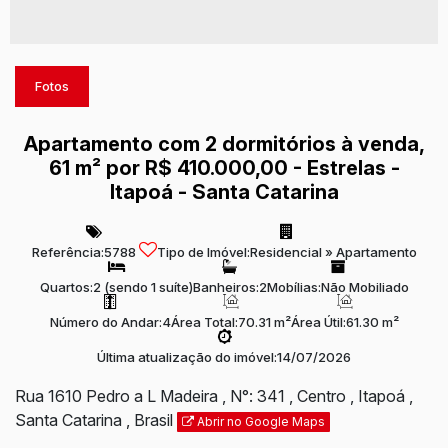
Fotos
Apartamento com 2 dormitórios à venda,
61 m² por R$ 410.000,00 - Estrelas -
Itapoá - Santa Catarina
Referência:
5788
Tipo de Imóvel:
Residencial
»
Apartamento
Quartos:
2 (sendo 1 suíte)
Banheiros:
2
Mobílias:
Não Mobiliado
Número do Andar:
4
Área Total:
70.31 m²
Área Útil:
61.30 m²
Última atualização do imóvel:
14/07/2026
Rua 1610 Pedro a L Madeira
,
N°:
341
,
Centro
,
Itapoá
,
Santa Catarina
,
Brasil
Abrir no Google Maps