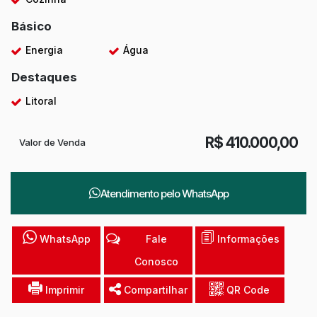
Básico
Energia
Água
Destaques
Litoral
R$
410.000,00
Valor de Venda
Atendimento pelo
WhatsApp
WhatsApp
Fale
Informações
Conosco
Imprimir
Compartilhar
QR Code