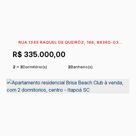
RUA 1345 RAQUEL DE QUEIRÓZ, 196, 89360-035,
CENTRO, ITAPOÁ, SANTA CATARINA, BRASIL
R$
335.000,00
2 ~ 3
Dormitório(s)
2
Banheiro(s)
1
Sala(s)
1
Suíte(s)
1
Vaga(s)
Útil:
50
~ 68
m²
.14
.84