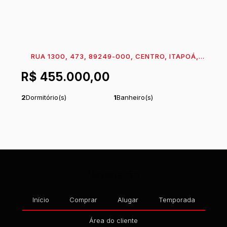
RUA 1300, 473, 89249-000, CENTRO, ITAPOÁ,
SANTA CATARINA, BRASIL
R$
455.000,00
2
Dormitório(s)
1
Banheiro(s)
1
Sala(s)
Total:
95
m²
.06
1
Vaga(s)
Útil:
51
m²
.66
Navegação
Início
Comprar
Alugar
Temporada
Área do cliente