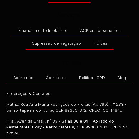
Serviços
Financiamento Imobiliário
ACP em loteamentos
Supressão de vegetação
Índices
Empresa
Sobre nós
Corretores
Política LGPD
Blog
Endereços & Contatos
Matriz: Rua Ana Maria Rodrigues de Freitas (Av. 790), nº 238 -
Bairro Itapema do Norte, CEP 89360-872. CRECI-SC 4484J
Filial: Avenida Brasil, nº 83 -
Salas 08 e 09 - Ao lado do
Restaurante Tikay - Bairro Maresia, CEP 89360-200. CRECI-SC
6753J