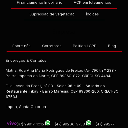
Financiamento Imobiliário
ACP em loteamentos
Supressão de vegetação
Índices
Empresa
Sobre nós
Corretores
Política LGPD
Blog
Endereços & Contatos
Matriz: Rua Ana Maria Rodrigues de Freitas (Av. 790), nº 238 -
Bairro Itapema do Norte, CEP 89360-872. CRECI-SC 4484J
Filial: Avenida Brasil, nº 83 -
Salas 08 e 09 - Ao lado do
Restaurante Tikay - Bairro Maresia, CEP 89360-200. CRECI-SC
6753J
Itapoá, Santa Catarina.
(47) 99917-1015
(47) 99206-3738
(47) 99277-