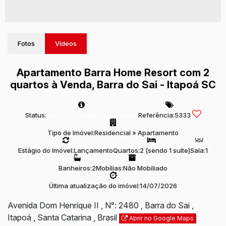
Fotos
Vídeos
Apartamento Barra Home Resort com 2
quartos à Venda, Barra do Sai - Itapoá SC
Status:
Referência:
5333
EXCLUSIVIDADE SPERANDIO
Tipo de Imóvel:
Residencial
»
Apartamento
Estágio do Imóvel:
Lançamento
Quartos:
2 (sendo 1 suíte)
Sala:
1
Banheiros:
2
Mobílias:
Não Mobiliado
Última atualização do imóvel:
14/07/2026
Avenida Dom Henrique II
,
N°:
2480
,
Barra do Sai
,
Itapoá
,
Santa Catarina
,
Brasil
Abrir no Google Maps