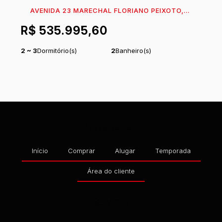
AVENIDA 23 MARECHAL FLORIANO PEIXOTO,
89361-774, BARRA DO SAI, ITAPOÁ, SANTA
R$
535.995,60
CATARINA, BRASIL
2 ~ 3
Dormitório(s)
2
Banheiro(s)
1
Sala(s)
1
Suíte(s)
Total:
64
m²
Útil:
52
m²
.75
.25
Navegação
Início
Comprar
Alugar
Temporada
Área do cliente
Serviços