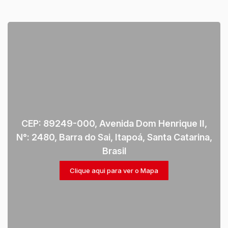
CEP: 89249-000
,
Avenida Dom Henrique II
,
N°:
2480
,
Barra do Sai
,
Itapoá
,
Santa Catarina
,
Brasil
Clique aqui para ver o
Mapa