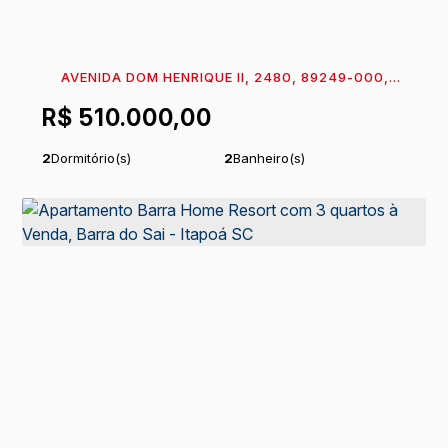
AVENIDA DOM HENRIQUE II, 2480, 89249-000,
BARRA DO SAI, ITAPOÁ, SANTA CATARINA, BRASIL
R$
510.000,00
2
Dormitório(s)
2
Banheiro(s)
1
Suíte(s)
Total:
64
m²
.75
Útil:
52
m²
.25