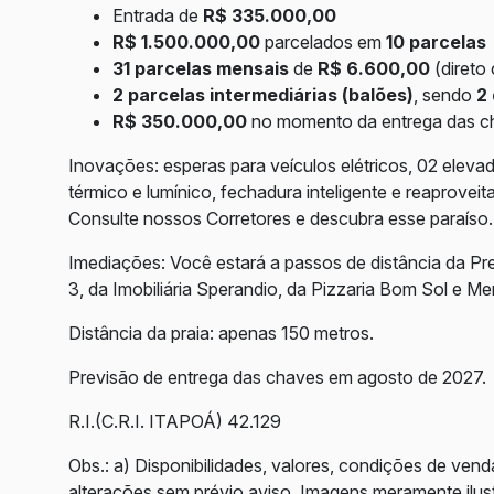
Entrada de
R$ 335.000,00
R$ 1.500.000,00
parcelados em
10 parcelas
31 parcelas mensais
de
R$ 6.600,00
(direto
2 parcelas intermediárias (balões)
, sendo
2
R$ 350.000,00
no momento da entrega das c
Inovações: esperas para veículos elétricos, 02 elevad
térmico e lumínico, fechadura inteligente e reaprove
Consulte nossos Corretores e descubra esse paraíso.
Imediações: Você estará a passos de distância da Pre
3, da Imobiliária Sperandio, da Pizzaria Bom Sol e Me
Distância da praia: apenas 150 metros.
Previsão de entrega das chaves em agosto de 2027.
R.I.(C.R.I. ITAPOÁ) 42.129
Obs.: a) Disponibilidades, valores, condições de vend
alterações sem prévio aviso. Imagens meramente ilust