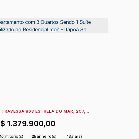
TRAVESSA 863 ESTRELA DO MAR, 207,
9360-608, ITAPEMA DO NORTE, ITAPOÁ,
R$
1.379.900,00
ANTA CATARINA, BRASIL
Dormitório(s)
2
Banheiro(s)
1
Sala(s)