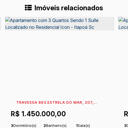
Imóveis relacionados
TRAVESSA 863 ESTRELA DO MAR, 207,
89360-608, ITAPEMA DO NORTE, ITAPOÁ,
8
R$
1.450.000,00
SANTA CATARINA, BRASIL
S
3
Dormitório(s)
2
Banheiro(s)
1
Sala(s)
3