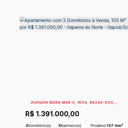
AVENIDA BEIRA MAR 3, 1604, 89249-000,
ITAPEMA DO NORTE, ITAPOÁ, SANTA CATARINA,
R$
1.391.000,00
BRASIL
3
Dormitório(s)
3
Banheiro(s)
Privativo:
137
m²
.19