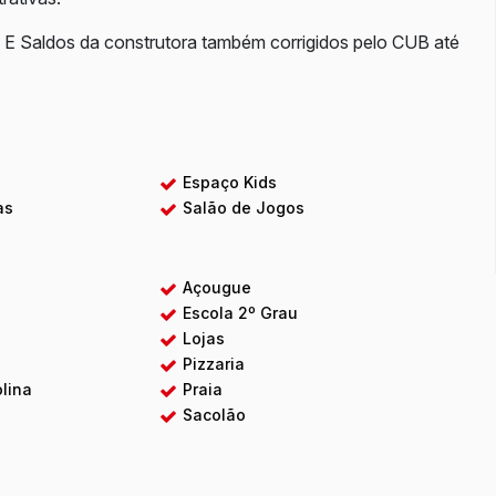
B. E Saldos da construtora também corrigidos pelo CUB até
a
Espaço Kids
as
Salão de Jogos
Açougue
u
Escola 2º Grau
Lojas
Pizzaria
lina
Praia
Sacolão