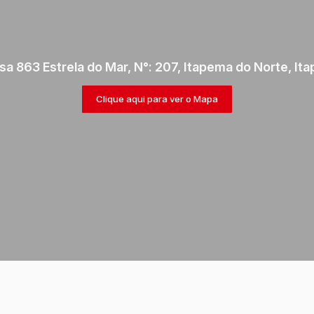
sa 863 Estrela do Mar
,
N°:
207
,
Itapema do Norte
,
Ita
Clique aqui para ver o
Mapa