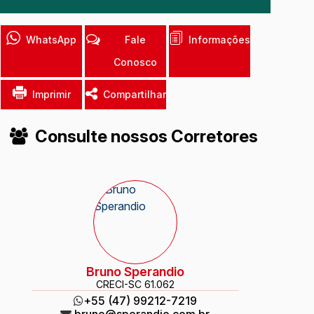
WhatsApp
Fale
Informações
Conosco
Imprimir
Compartilhar
Consulte nossos Corretores
Bruno Sperandio
CRECI
-SC 61.062
+55 (47) 99212-7219
bruno@sperandio.com.br