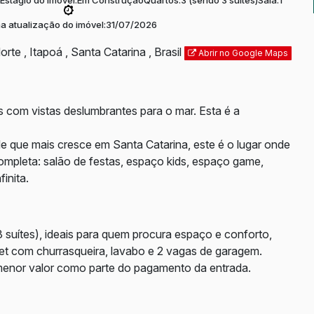
Estágio do Imóvel:
Em Construção
Quartos:
3 (sendo 3 suítes)
Sala:
1
ma atualização do imóvel:
31/07/2026
orte
,
Itapoá
,
Santa Catarina
,
Brasil
Abrir no Google Maps
 com vistas deslumbrantes para o mar. Esta é a
de que mais cresce em Santa Catarina, este é o lugar onde
ompleta: salão de festas, espaço kids, espaço game,
inita.
suítes), ideais para quem procura espaço e conforto,
rmet com churrasqueira, lavabo e 2 vagas de garagem.
 menor valor como parte do pagamento da entrada.