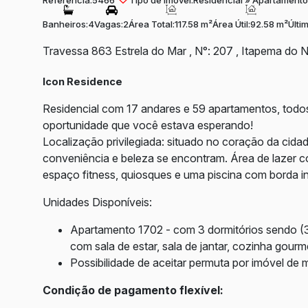
Referência:
5466
Tipo de Imóvel:
Residencial
»
Apartamento
Banheiros:
4
Vagas:
2
Área Total:
117.58 m²
Área Útil:
92.58 m²
Últi
Travessa 863 Estrela do Mar
,
N°:
207
,
Itapema do N
Icon Residence
Residencial com 17 andares e 59 apartamentos, todos
oportunidade que você estava esperando!
Localização privilegiada: situado no coração da cida
conveniência e beleza se encontram. Área de lazer c
espaço fitness, quiosques e uma piscina com borda inf
Unidades Disponíveis:
Apartamento 1702 - com 3 dormitórios sendo (3 
com sala de estar, sala de jantar, cozinha gou
Possibilidade de aceitar permuta por imóvel de
Condição de pagamento flexível: