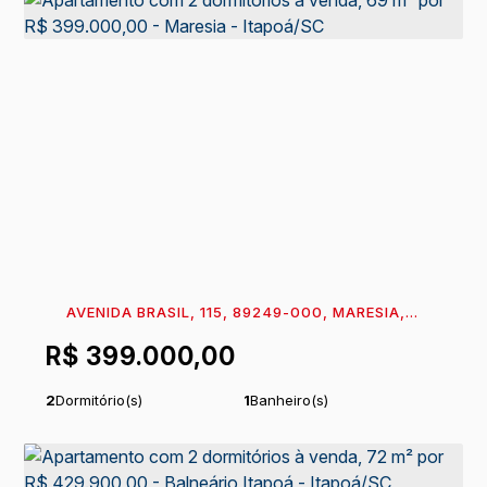
AVENIDA BRASIL, 115, 89249-000, MARESIA,
ITAPOÁ, SANTA CATARINA, BRASIL
R$
399.000,00
2
Dormitório(s)
1
Banheiro(s)
Privativo:
4
m²
1
Sala(s)
.65
Total:
86
m²
Útil:
69
m²
.88
.74