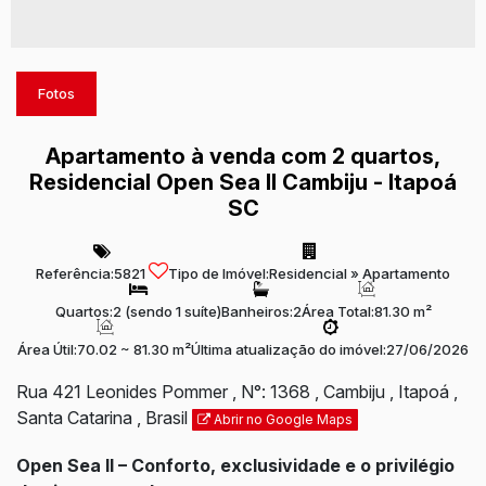
Fotos
Apartamento à venda com 2 quartos,
Residencial Open Sea II Cambiju - Itapoá
SC
Referência:
5821
Tipo de Imóvel:
Residencial
»
Apartamento
Quartos:
2 (sendo 1 suíte)
Banheiros:
2
Área Total:
81.30 m²
Área Útil:
70.02 ~ 81.30 m²
Última atualização do imóvel:
27/06/2026
Rua 421 Leonides Pommer
,
N°:
1368
,
Cambiju
,
Itapoá
,
Santa Catarina
,
Brasil
Abrir no Google Maps
Open Sea II – Conforto, exclusividade e o privilégio