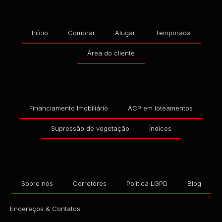
Navegação
Início
Comprar
Alugar
Temporada
Área do cliente
Serviços
Financiamento Imobiliário
ACP em loteamentos
Supressão de vegetação
Índices
Empresa
Sobre nós
Corretores
Política LGPD
Blog
Endereços & Contatos