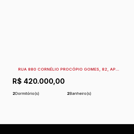
RUA 880 CORNÉLIO PROCÓPIO GOMES, 82, AP
201, 89360-758, ITAPEMA DO NORTE, ITAPOÁ,
R$
420.000,00
SANTA CATARINA, BRASIL
2
Dormitório(s)
2
Banheiro(s)
1
Sala(s)
1
Suíte(s)
Útil:
65
m²
.68