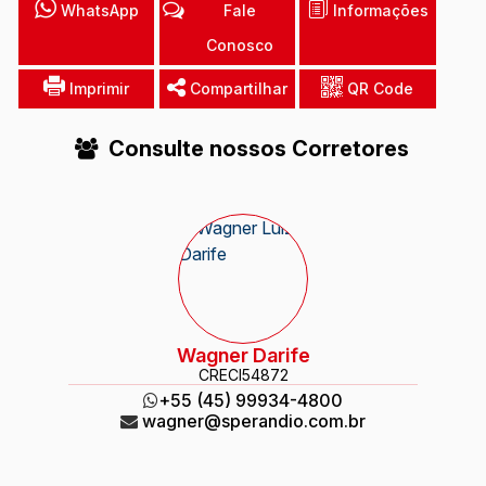
WhatsApp
Fale
Informações
Conosco
Imprimir
Compartilhar
QR Code
Consulte nossos Corretores
Wagner Darife
CRECI
54872
+55 (45) 99934-4800
wagner@sperandio.com.br