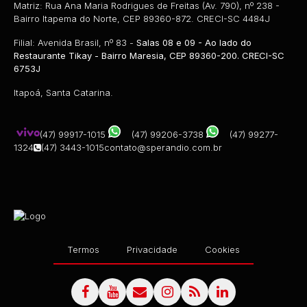
Matriz: Rua Ana Maria Rodrigues de Freitas (Av. 790), nº 238 -
Bairro Itapema do Norte, CEP 89360-872. CRECI-SC 4484J
Filial: Avenida Brasil, nº 83 -
Salas 08 e 09 - Ao lado do
Restaurante Tikay - Bairro Maresia, CEP 89360-200. CRECI-SC
6753J
Itapoá, Santa Catarina.
(47) 99917-1015
(47) 99206-3738
(47) 99277-
1324
(47) 3443-1015
contato@sperandio.com.br
Termos
Privacidade
Cookies