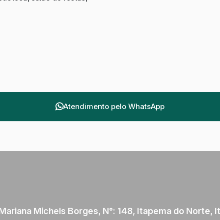
Atendimento pelo
WhatsApp
Mariana Michels Borges
,
N°:
148
,
Itapema do Norte
,
I