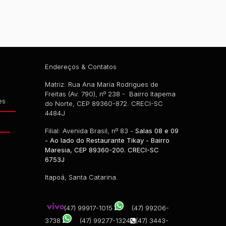
Endereços & Contatos
Matriz: Rua Ana Maria Rodrigues de
Freitas (Av. 790), nº 238 - Bairro Itapema
es
do Norte, CEP 89360-872. CRECI-SC
4484J
g
Filial: Avenida Brasil, nº 83 -
Salas 08 e 09
- Ao lado do Restaurante Tikay - Bairro
Maresia, CEP 89360-200. CRECI-SC
6753J
Itapoá, Santa Catarina.
(47) 99917-1015
(47) 99206-
3738
(47) 99277-1324
(47) 3443-