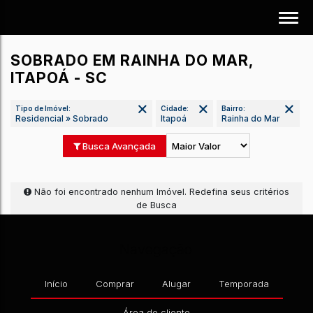
SOBRADO EM RAINHA DO MAR,
ITAPOÁ - SC
Tipo de Imóvel:
Cidade:
Bairro:
Residencial » Sobrado
Itapoá
Rainha do Mar
Busca Avançada
Não foi encontrado nenhum Imóvel. Redefina seus 
Navegação
de Busca
Início
Comprar
Alugar
Temporada
Área do cliente