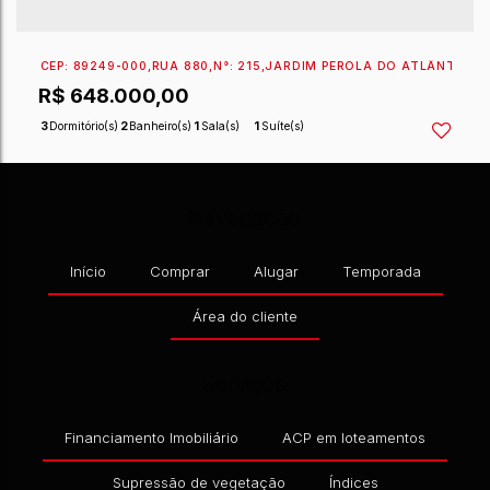
CEP: 89249-000
,
RUA 880
,
N°:
215
,
JARDIM PEROLA D
Navegação
R$
648.000,00
Início
Comprar
Alugar
Temporada
3
Dormitório(s)
2
Banheiro(s)
1
Sala(s)
1
Suíte(s)
Área do cliente
Serviços
Financiamento Imobiliário
ACP em loteamentos
Supressão de vegetação
Índices