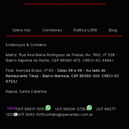
Empresa
Sobre nós
Corretores
Política LGPD
Blog
Endereços & Contatos
Matriz: Rua Ana Maria Rodrigues de Freitas (Av. 790), nº 238 -
Bairro Itapema do Norte, CEP 89360-872. CRECI-SC 4484J
Filial: Avenida Brasil, nº 83 -
Salas 08 e 09 - Ao lado do
Restaurante Tikay - Bairro Maresia, CEP 89360-200. CRECI-SC
6753J
Itapoá, Santa Catarina.
(47) 99917-1015
(47) 99206-3738
(47) 99277-
1324
(47) 3443-1015
contato@sperandio.com.br