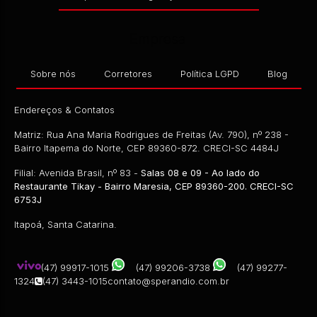
Empresa
Sobre nós
Corretores
Política LGPD
Blog
Endereços & Contatos
Matriz: Rua Ana Maria Rodrigues de Freitas (Av. 790), nº 238 -
Bairro Itapema do Norte, CEP 89360-872. CRECI-SC 4484J
Filial: Avenida Brasil, nº 83 -
Salas 08 e 09 - Ao lado do
Restaurante Tikay - Bairro Maresia, CEP 89360-200. CRECI-SC
6753J
Itapoá, Santa Catarina.
(47) 99917-1015
(47) 99206-3738
(47) 99277-
1324
(47) 3443-1015
contato@sperandio.com.br