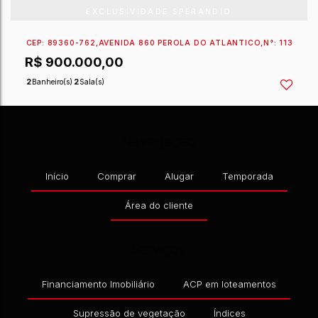
EXCLUSIVIDADE SPERANDIO
CEP: 89360-762
,
AVENIDA 860 PERÓLA DO ATLANTI
Navegação
R$
900.000,00
Início
Comprar
Alugar
Temporada
2
Banheiro(s)
2
Sala(s)
Área do cliente
Serviços
Financiamento Imobiliário
ACP em loteamentos
Supressão de vegetação
Índices