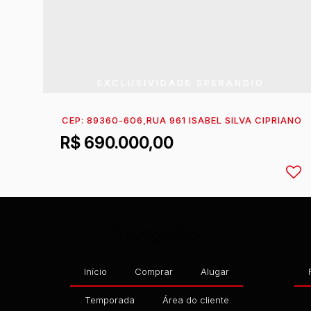
EXCLUSIVIDADE SPERANDIO
CEP: 89360-606
,
RUA 961 ISABEL SILVA CIPRIANO
,
N
R$
690.000,00
Navegação
Início
Comprar
Alugar
Temporada
Área do cliente