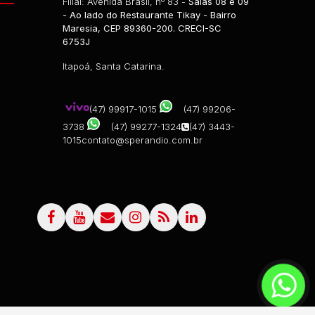
Filial: Avenida Brasil, nº 83 -
Salas 08 e 09
- Ao lado do Restaurante Tikay - Bairro
Maresia, CEP 89360-200. CRECI-SC
6753J
Itapoá, Santa Catarina.
(47) 99917-1015
(47) 99206-
3738
(47) 99277-1324
(47) 3443-
1015
contato@sperandio.com.br