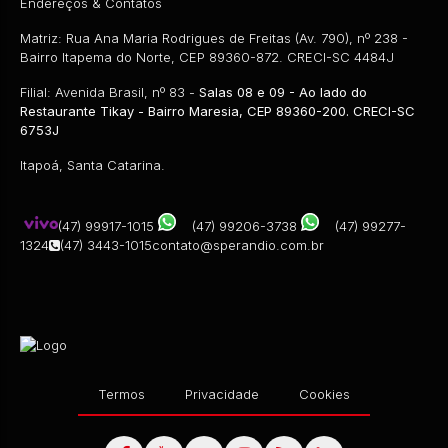
Endereços & Contatos
Matriz: Rua Ana Maria Rodrigues de Freitas (Av. 790), nº 238 -
EXCLUSIVIDADE SPERANDIO
Bairro Itapema do Norte, CEP 89360-872. CRECI-SC 4484J
Filial: Avenida Brasil, nº 83 -
Salas 08 e 09 - Ao lado do
CEP: 89361-694
,
RUA 410 PARANÁ
,
N°:
1048
,
BARRA DO
Restaurante Tikay - Bairro Maresia, CEP 89360-200. CRECI-SC
6753J
R$
170.000,00
Itapoá, Santa Catarina.
(47) 99917-1015
(47) 99206-3738
(47) 99277-
1324
(47) 3443-1015
contato@sperandio.com.br
Termos
Privacidade
Cookies