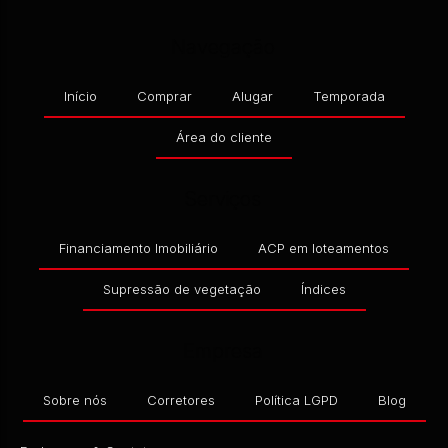
Navegação
Início
Comprar
Alugar
Temporada
CEP: 89361-608
,
RUA 343 SERGIPE
,
N°:
1747
,
BARRA DO
Área do cliente
R$
179.900,00
Serviços
Financiamento Imobiliário
ACP em loteamentos
Supressão de vegetação
Índices
Empresa
Sobre nós
Corretores
Política LGPD
Blog