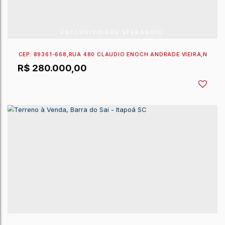
CEP: 89361-590
,
RUA 421 LEONIDES POMMER
,
N°:
576
R$
336.016,73