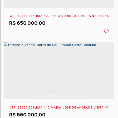
CEP: 89361-664
,
RUA 490 FÁBIO RODRIGUES VIEIRA
,
N
R$
650.000,00