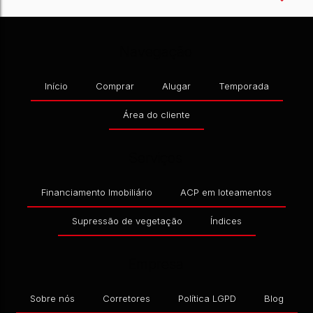
Navegação
Início
Comprar
Alugar
Temporada
CEP: 89360-474
,
RUA 1030 CORNÉLIUS PRIES
,
N°:
431
,
Área do cliente
R$
460.000,00
3
Dormitório(s)
2
Banheiro(s)
1
Sala(s)
1
Suíte(s)
Serviços
Financiamento Imobiliário
ACP em loteamentos
Supressão de vegetação
Índices
Empresa
Sobre nós
Corretores
Política LGPD
Blog