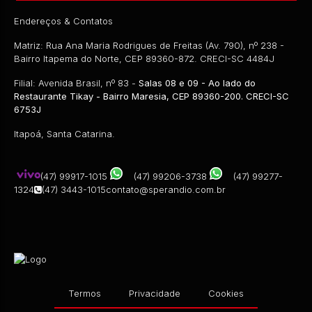
Endereços & Contatos
Matriz: Rua Ana Maria Rodrigues de Freitas (Av. 790), nº 238 -
Bairro Itapema do Norte, CEP 89360-872. CRECI-SC 4484J
Filial: Avenida Brasil, nº 83 -
Salas 08 e 09 - Ao lado do
Restaurante Tikay - Bairro Maresia, CEP 89360-200. CRECI-SC
6753J
Itapoá, Santa Catarina.
(47) 99917-1015
(47) 99206-3738
(47) 99277-
1324
(47) 3443-1015
contato@sperandio.com.br
Termos
Privacidade
Cookies