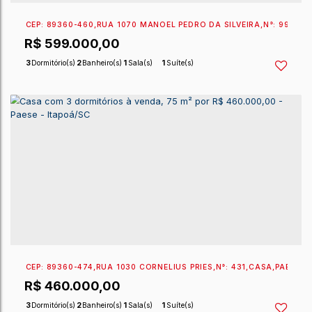
EXCLUSIVIDADE SPERANDIO
CEP: 89360-460
,
RUA 1070 MANOEL PEDRO DA SILVE
R$
599.000,00
3
Dormitório(s)
2
Banheiro(s)
1
Sala(s)
1
Suíte(s)
5
Vaga(s)